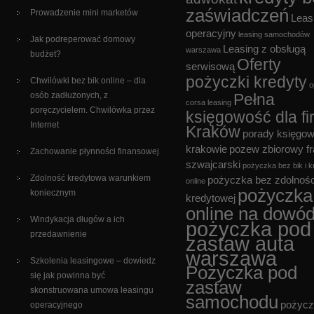
zaświadczeń
Prowadzenie mini marketów
Leas
operacyjny
leasing samochodów
Jak podreperować domowy
Leasing z obsługą
warszawa
budżet?
Oferty
serwisową
pożyczki kredyty
Chwilówki bez bik online – dla
o
osób zadłużonych, z
Pełna
corsa leasing
poręczycielem. Chwilówka przez
księgowość dla fi
Internet
Kraków
porady księgo
krakowie
pozew zbiorowy f
Zachowanie płynności finansowej
szwajcarski
pożyczka bez bik i k
Zdolność kredytowa warunkiem
pożyczka bez zdolnośc
online
pożyczka
koniecznym
kredytowej
online na dowó
Windykacja długów a ich
pożyczka pod
przedawnienie
zastaw auta
warszawa
Szkolenia leasingowe – dowiedz
Pożyczka pod
się jak powinna być
zastaw
skonstruowana umowa leasingu
samochodu
pożycz
operacyjnego