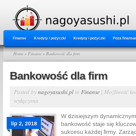
Finanse
Kredyty i pożyczki
Kredyty i pożyczki
Poza finansa
Home
»
Finanse
» Bankowość dla firm
Bankowość dla firm
Posted by
nagoyasushi.pl
in
Finanse
|
Możliwość k
wyłączona
W dzisiejszym dynamicznym 
lip 2, 2018
bankowość staje się klucz
sukcesu każdej firmy. Zarzą