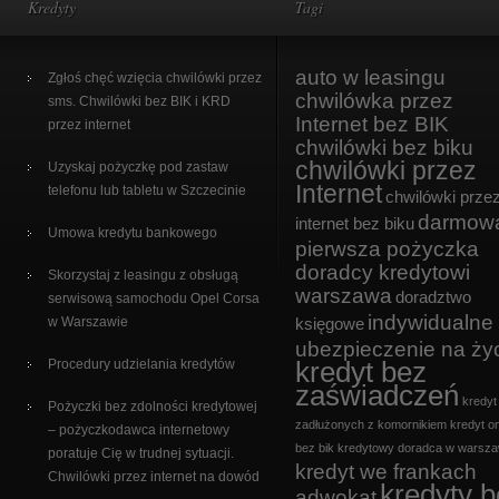
Kredyty
Tagi
auto w leasingu
Zgłoś chęć wzięcia chwilówki przez
chwilówka przez
sms. Chwilówki bez BIK i KRD
Internet bez BIK
przez internet
chwilówki bez biku
chwilówki przez
Uzyskaj pożyczkę pod zastaw
Internet
telefonu lub tabletu w Szczecinie
chwilówki prze
darmow
internet bez biku
Umowa kredytu bankowego
pierwsza pożyczka
doradcy kredytowi
Skorzystaj z leasingu z obsługą
warszawa
doradztwo
serwisową samochodu Opel Corsa
indywidualne
w Warszawie
księgowe
ubezpieczenie na ży
kredyt bez
Procedury udzielania kredytów
zaświadczeń
kredyt
Pożyczki bez zdolności kredytowej
zadłużonych z komornikiem
kredyt on
– pożyczkodawca internetowy
bez bik
kredytowy doradca w warsza
poratuje Cię w trudnej sytuacji.
kredyt we frankach
Chwilówki przez internet na dowód
kredyty 
adwokat