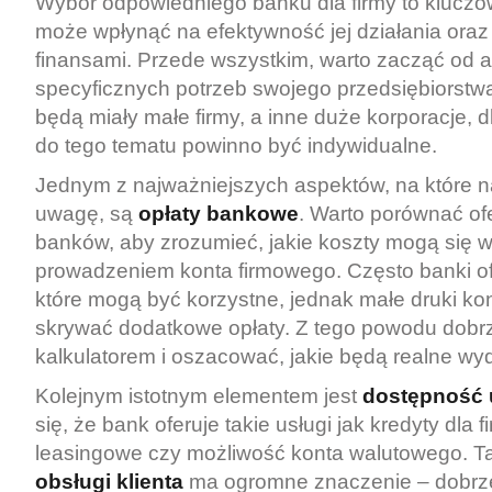
Wybór odpowiedniego banku dla firmy to kluczow
może wpłynąć na efektywność jej działania oraz
finansami. Przede wszystkim, warto zacząć od a
specyficznych potrzeb swojego przedsiębiorstw
będą miały małe firmy, a inne duże korporacje, 
do tego tematu powinno być indywidualne.
Jednym z najważniejszych aspektów, na które n
uwagę, są
opłaty bankowe
. Warto porównać of
banków, aby zrozumieć, jakie koszty mogą się w
prowadzeniem konta firmowego. Często banki ofe
które mogą być korzystne, jednak małe druki k
skrywać dodatkowe opłaty. Z tego powodu dobrze
kalkulatorem i oszacować, jakie będą realne wyd
Kolejnym istotnym elementem jest
dostępność 
się, że bank oferuje takie usługi jak kredyty dla fi
leasingowe czy możliwość konta walutowego. 
obsługi klienta
ma ogromne znaczenie – dobrze,