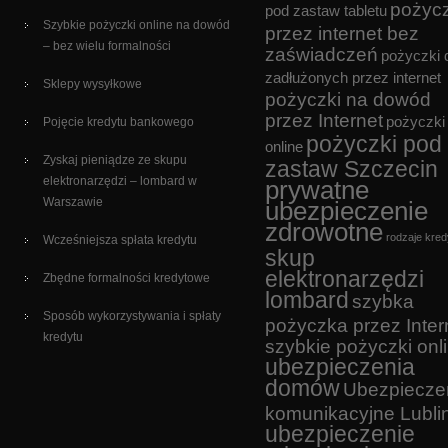
pożyc
pod zastaw tabletu
Szybkie pożyczki online na dowód
przez internet bez
– bez wielu formalności
zaświadczeń
pożyczki 
zadłużonych przez internet
Sklepy wysyłkowe
pożyczki na dowód
przez Internet
pożyczki
Pojęcie kredytu bankowego
pożyczki pod
online
Zyskaj pieniądze ze skupu
zastaw Szczecin
elektronarzędzi – lombard w
prywatne
Warszawie
ubezpieczenie
zdrowotne
rodzaje kre
Wcześniejsza spłata kredytu
skup
elektronarzędzi
Zbędne formalności kredytowe
lombard
szybka
Sposób wykorzystywania i spłaty
pożyczka przez Inter
kredytu
szybkie pożyczki onl
ubezpieczenia
domów
Ubezpiecze
komunikacyjne Lubli
ubezpieczenie