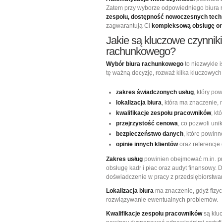
Zatem przy wyborze odpowiedniego biura
zespołu, dostępność nowoczesnych techn
zagwarantują Ci
kompleksową obsługę or
Jakie są kluczowe czynnik
rachunkowego?
Wybór biura rachunkowego
to niezwykle 
tę ważną decyzję, rozważ kilka kluczowych
zakres świadczonych usług
, który po
lokalizacja biura
, która ma znaczenie,
kwalifikacje zespołu pracowników
, k
przejrzystość cenowa
, co pozwoli un
bezpieczeństwo danych
, które powin
opinie innych klientów
oraz referencje
Zakres usług
powinien obejmować m.in. p
obsługę kadr i płac oraz audyt finansowy. 
doświadczenie w pracy z przedsiębiorstwam
Lokalizacja biura
ma znaczenie, gdyż fizy
rozwiązywanie ewentualnych problemów.
Kwalifikacje zespołu pracowników
są klu