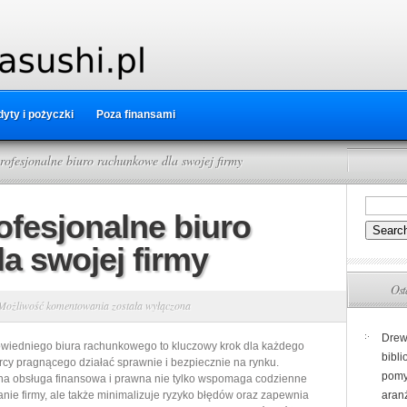
yty i pożyczki
Poza finansami
ofesjonalne biuro rachunkowe dla swojej firmy
ofesjonalne biuro
a swojej firmy
Ost
Jak
Możliwość komentowania
została wyłączona
wybrać
Drew
wiedniego biura rachunkowego to kluczowy krok dla każdego
profesjonalne
bibli
rcy pragnącego działać sprawnie i bezpiecznie na rynku.
biuro
pomy
na obsługa finansowa i prawna nie tylko wspomaga codzienne
rachunkowe
nie firmy, ale także minimalizuje ryzyko błędów oraz zapewnia
aranż