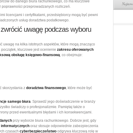
iorców do danego biura rachunkowego, co ma kluczowe
Najnows
z poprawności przeprowadzanych rozliczeń.
i licencjami i certyfikatami, przedsiębiorcy mogą być pewni
adczonych usług doradztwa podatkowego.
to zwrócić uwagę podczas wyboru
ić uwagę na kilka istotnych aspektów, które mogą znacząco
 początek, kluczowe jest ocenienie
zakresu oferowanych
ksową obsługę księgowo-finansową
, co obejmuje:
ć skorzystania z
doradztwa finansowego
, które może być
cje samego biura
. Sprawdź jego doświadczenie w branży
wszystko świadczy o profesjonalizmie. Pamiętaj także o
 ochrony przed ewentualnymi błędami i ich konsekwencjami.
 danych
przy wyborze biura rachunkowego. Dobrze jest, gdy
informatycznych
oraz stosuje odpowiednie zabezpieczenia
zych czasach
cyberbezpieczeństwo
odgrywa kluczową rolę w