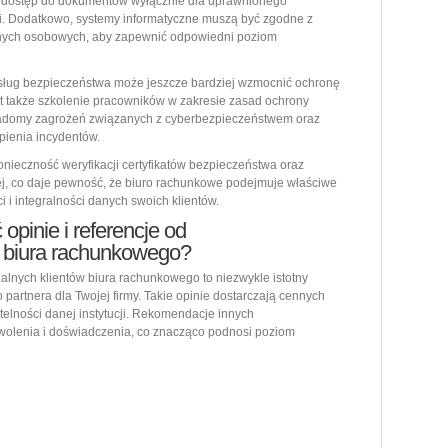
zyć dostęp do dokumentów wyłącznie dla uprawnionego
ji. Dodatkowo, systemy informatyczne muszą być zgodne z
anych osobowych, aby zapewnić odpowiedni poziom
ług bezpieczeństwa może jeszcze bardziej wzmocnić ochronę
t także szkolenie pracowników w zakresie zasad ochrony
wiadomy zagrożeń związanych z cyberbezpieczeństwem oraz
pienia incydentów.
nieczność weryfikacji certyfikatów bezpieczeństwa oraz
j, co daje pewność, że biuro rachunkowe podejmuje właściwe
 i integralności danych swoich klientów.
pinie i referencje od
 biura rachunkowego?
alnych klientów biura rachunkowego to niezwykle istotny
artnera dla Twojej firmy. Takie opinie dostarczają cennych
etelności danej instytucji. Rekomendacje innych
wolenia i doświadczenia, co znacząco podnosi poziom