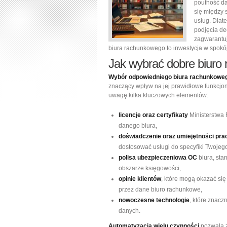
poufność da
się między 
usług. Dlat
podjęcia dec
zagwarantu
biura rachunkowego to inwestycja w spokój i
Jak wybrać dobre biuro
Wybór odpowiedniego biura rachunkowe
znaczący wpływ na jej prawidłowe funkcjo
uwagę kilka kluczowych elementów:
licencje oraz certyfikaty
Ministerstwa F
danego biura,
doświadczenie oraz umiejętności pr
dostosować usługi do specyfiki Twojego
polisa ubezpieczeniowa OC
biura, st
obszarze księgowości,
opinie klientów
, które mogą okazać się
przez dane biuro rachunkowe,
nowoczesne technologie
, które znac
danych.
Automatyzacja wielu czynności
pozwala z