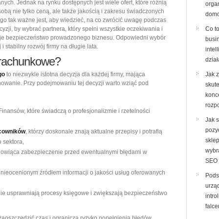
nych. Jednak na rynku dostępnych jest wiele ofert, które różnią
dla
orga
sobą nie tylko ceną, ale także jakością i zakresu świadczonych
domo
swojej
ego tak ważne jest, aby wiedzieć, na co zwrócić uwagę podczas
firmy
yzji, by wybrać partnera, który spełni wszystkie oczekiwania i
Co to
je bezpieczeństwo prowadzonego biznesu. Odpowiedni wybór
busi
 stabilny rozwój firmy na długie lata.
intel
 rachunkowe?
dzia
go
to niezwykle istotna decyzja dla każdej firmy, mająca
Jak 
nowanie. Przy podejmowaniu tej decyzji warto wziąć pod
skut
konc
rozp
inansów, które świadczą o profesjonalizmie i rzetelności
Jak 
pozy
acowników
, którzy doskonale znają aktualne przepisy i potrafią
sklep
 sektora,
wybr
anowiąca zabezpieczenie przed ewentualnymi błędami w
SEO
 nieocenionym źródłem informacji o jakości usług oferowanych
Pods
urzą
znie usprawniają procesy księgowe i zwiększają bezpieczeństwo
intro
falce
aoszczędzić czas i ogranicza ryzyko popełnienia błędów.