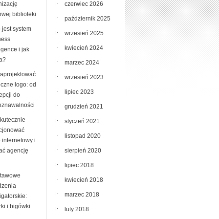
czerwiec 2026
nizację
wej biblioteki
październik 2025
 jest system
wrzesień 2025
ness
kwiecień 2024
ligence i jak
ła?
marzec 2024
zaprojektować
wrzesień 2023
eczne logo: od
lipiec 2023
epcji do
oznawalności
grudzień 2021
skutecznie
styczeń 2021
cjonować
listopad 2020
 internetowy i
sierpień 2020
ać agencję
lipiec 2018
tawowe
kwiecień 2018
dzenia
marzec 2018
ligatorskie:
rki i bigówki
luty 2018