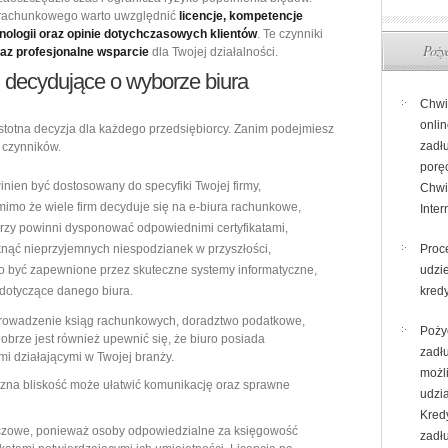
 rachunkowego warto uwzględnić
licencje, kompetencje
ologii oraz opinie dotychczasowych klientów
. Te czynniki
Pożyc
az profesjonalne wsparcie
dla Twojej działalności.
i decydujące o wyborze biura
Chwi
onlin
istotna decyzja dla każdego przedsiębiorcy. Zanim podejmiesz
zadł
 czynników.
porę
winien być dostosowany do specyfiki Twojej firmy,
Chwi
 mimo że wiele firm decyduje się na e-biura rachunkowe,
Inter
tórzy powinni dysponować odpowiednimi certyfikatami,
iknąć nieprzyjemnych niespodzianek w przyszłości,
Proc
no być zapewnione przez skuteczne systemy informatyczne,
udzi
 dotyczące danego biura.
kred
rowadzenie ksiąg rachunkowych, doradztwo podatkowe,
Poży
Dobrze jest również upewnić się, że biuro posiada
zadł
i działającymi w Twojej branży.
możl
czna bliskość może ułatwić komunikację oraz sprawne
udzi
Kredy
czowe, ponieważ osoby odpowiedzialne za księgowość
zadł