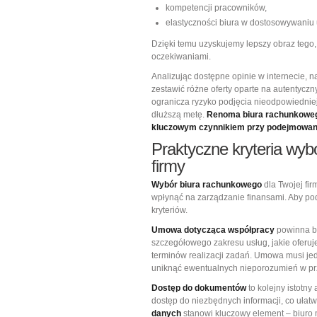
kompetencji pracowników,
elastyczności biura w dostosowywaniu 
Dzięki temu uzyskujemy lepszy obraz tego,
oczekiwaniami.
Analizując dostępne opinie w internecie,
zestawić różne oferty oparte na autentycz
ogranicza ryzyko podjęcia nieodpowiedniej 
dłuższą metę.
Renoma biura rachunkoweg
kluczowym czynnikiem przy podejmowaniu
Praktyczne kryteria wyb
firmy
Wybór biura rachunkowego
dla Twojej fi
wpłynąć na zarządzanie finansami. Aby pod
kryteriów.
Umowa dotycząca współpracy
powinna by
szczegółowego zakresu usług, jakie oferuj
terminów realizacji zadań. Umowa musi jed
uniknąć ewentualnych nieporozumień w prz
Dostęp do dokumentów
to kolejny istotn
dostęp do niezbędnych informacji, co ułatw
danych
stanowi kluczowy element – biuro