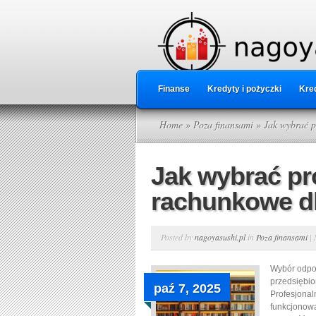
Finanse
Kredyty i pożyczki
Kred
Home
»
Poza finansami
» Jak wybrać pr
Jak wybrać pr
rachunkowe dl
Posted by
nagoyasushi.pl
in
Poza finansami
|
Wybór odpo
przedsiębio
paź 7, 2025
Profesjonal
funkcjonowa