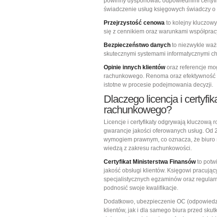
powinny dysponować odpowiednimi certyfik
świadczenie usług księgowych świadczy o 
Przejrzystość cenowa
to kolejny kluczow
się z cennikiem oraz warunkami współprac
Bezpieczeństwo danych
to niezwykle wa
skutecznymi systemami informatycznymi ch
Opinie innych klientów
oraz referencje mo
rachunkowego. Renoma oraz efektywność p
istotne w procesie podejmowania decyzji.
Dlaczego licencja i certyfi
rachunkowego?
Licencje i certyfikaty odgrywają kluczową 
gwarancje jakości oferowanych usług. Od 2
wymogiem prawnym, co oznacza, że biuro 
wiedzą z zakresu rachunkowości.
Certyfikat Ministerstwa Finansów
to potw
jakość obsługi klientów. Księgowi pracuj
specjalistycznych egzaminów oraz regular
podnosić swoje kwalifikacje.
Dodatkowo, ubezpieczenie OC (odpowiedzi
klientów, jak i dla samego biura przed sk