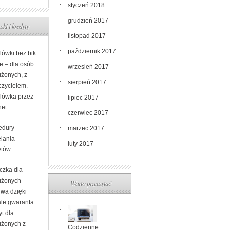
styczeń 2018
grudzień 2017
zki i kredyty
listopad 2017
październik 2017
lówki bez bik
e – dla osób
wrzesień 2017
użonych, z
sierpień 2017
czycielem.
lówka przez
lipiec 2017
net
czerwiec 2017
edury
marzec 2017
elania
luty 2017
ytów
czka dla
użonych
Warto przeczytać
iwa dzięki
ale gwaranta.
t dla
użonych z
Codzienne