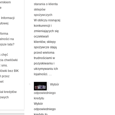
rnikiem
starania o klienta
ne
sklepów
spożywczych
 Informacji
W obliczu rosnącej
ytowej
konkurencji i
zmieniających się
 forma
oczekiwań
alności na
klientów, sklepy
ejsze lata?
spożywcze stają
przed wieloma
ś chęć
trudnościami w
cia chwilówki
pozyskiwaniu i
z sms.
utrzymywaniu ich
lówki bez BIK
lojalności. …
D przez
net
Wybór
iał kredytów
odpowiedniego
owych
kredytu
Wybór
odpowiedniego
kredytu to