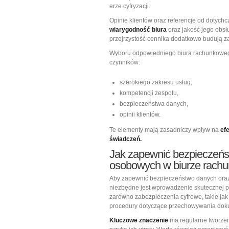
erze cyfryzacji.
Opinie klientów oraz referencje od dotyc
wiarygodność biura
oraz jakość jego obsł
przejrzystość cennika dodatkowo budują z
Wyboru odpowiedniego biura rachunkoweg
czynników:
szerokiego zakresu usług,
kompetencji zespołu,
bezpieczeństwa danych,
opinii klientów.
Te elementy mają zasadniczy wpływ na
ef
świadczeń.
Jak zapewnić bezpieczeńst
osobowych w biurze rac
Aby zapewnić bezpieczeństwo danych oraz
niezbędne jest wprowadzenie skutecznej p
zarówno zabezpieczenia cyfrowe, takie ja
procedury dotyczące przechowywania dok
Kluczowe znaczenie
ma regularne tworzen