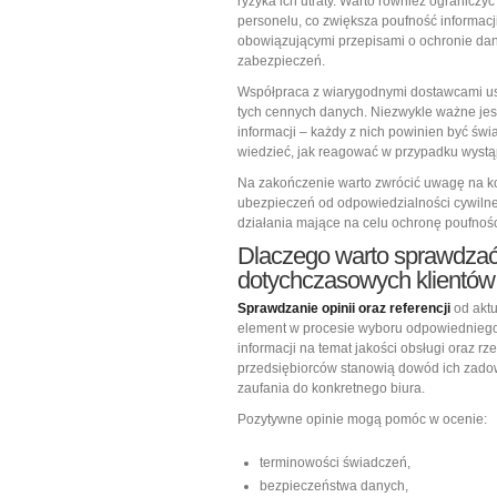
ryzyka ich utraty. Warto również ogranic
personelu, co zwiększa poufność informac
obowiązującymi przepisami o ochronie d
zabezpieczeń.
Współpraca z wiarygodnymi dostawcami us
tych cennych danych. Niezwykle ważne jes
informacji – każdy z nich powinien być ś
wiedzieć, jak reagować w przypadku wystą
Na zakończenie warto zwrócić uwagę na ko
ubezpieczeń od odpowiedzialności cywilne
działania mające na celu ochronę poufności
Dlaczego warto sprawdzać o
dotychczasowych klientów
Sprawdzanie opinii oraz referencji
od aktu
element w procesie wyboru odpowiedniego p
informacji na temat jakości obsługi oraz rz
przedsiębiorców stanowią dowód ich zado
zaufania do konkretnego biura.
Pozytywne opinie mogą pomóc w ocenie:
terminowości świadczeń,
bezpieczeństwa danych,