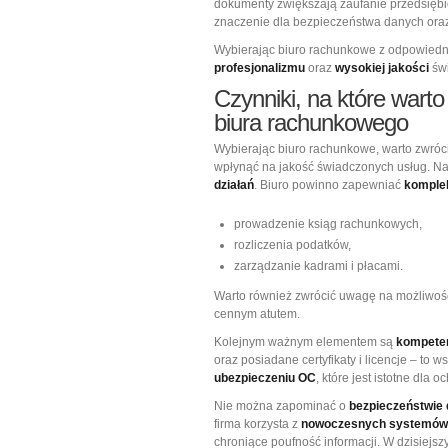
dokumenty zwiększają zaufanie przedsięb
znaczenie dla bezpieczeństwa danych ora
Wybierając biuro rachunkowe z odpowiednim
profesjonalizmu
oraz
wysokiej jakości
świ
Czynniki, na które war
biura rachunkowego
Wybierając biuro rachunkowe, warto zwróc
wpłynąć na jakość świadczonych usług. Na
działań
. Biuro powinno zapewniać
komple
prowadzenie ksiąg rachunkowych,
rozliczenia podatków,
zarządzanie kadrami i płacami.
Warto również zwrócić uwagę na możliwoś
cennym atutem.
Kolejnym ważnym elementem są
kompeten
oraz posiadane certyfikaty i licencje – to 
ubezpieczeniu OC
, które jest istotne dla
Nie można zapominać o
bezpieczeństwie
firma korzysta z
nowoczesnych systemów 
chroniące poufność informacji. W dzisiejs