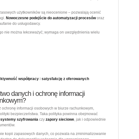
hczasowych użytkowników są nieocenione – pozwalają ocenić
ugi.
Nowoczesne podejście do automatyzacji procesów
oraz
aufanie do usługodawcy.
o nie można lekceważyć; wymaga on uwzględnienia wielu
ektywność współpracy
i
satysfakcję z oferowanych
wo danych i ochronę informacji
hunkowym?
 ochronę informacji osobowych w biurze rachunkowym,
olityki bezpieczeństwa. Taka polityka powinna obejmować
k
systemy szyfrowania
czy
zapory sieciowe
, jak i odpowiednie
umentów.
ie kopii zapasowych danych, co pozwala na zminimalizowanie