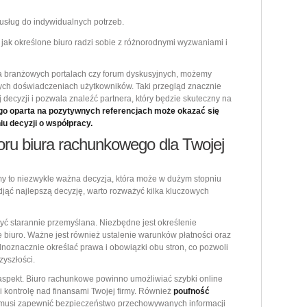
usług do indywidualnych potrzeb.
 jak określone biuro radzi sobie z różnorodnymi wyzwaniami i
 na branżowych portalach czy forum dyskusyjnych, możemy
nych doświadczeniach użytkowników. Taki przegląd znacznie
decyzji i pozwala znaleźć partnera, który będzie skuteczny na
o oparta na pozytywnych referencjach może okazać się
 decyzji o współpracy.
oru biura rachunkowego dla Twojej
rmy to niezwykle ważna decyzja, która może w dużym stopniu
jąć najlepszą decyzję, warto rozważyć kilka kluczowych
ć starannie przemyślana. Niezbędne jest określenie
e biuro. Ważne jest również ustalenie warunków płatności oraz
noznacznie określać prawa i obowiązki obu stron, co pozwoli
yszłości.
y aspekt. Biuro rachunkowe powinno umożliwiać szybki online
i kontrolę nad finansami Twojej firmy. Również
poufność
 musi zapewnić bezpieczeństwo przechowywanych informacji