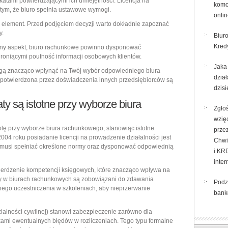
atami potwierdzającymi ich umiejętności. Licencja na
komo
tym, że biuro spełnia ustawowe wymogi.
onli
y element. Przed podjęciem decyzji warto dokładnie zapoznać
y.
Biuro
Kred
żny aspekt, biuro rachunkowe powinno dysponować
roniącymi poufność informacji osobowych klientów.
Jaka
gą znacząco wpłynąć na Twój wybór odpowiedniego biura
dział
otwierdzona przez doświadczenia innych przedsiębiorców są
dzisi
katy są istotne przy wyborze biura
Zgło
wzię
rolę przy wyborze biura rachunkowego, stanowiąc istotne
prze
004 roku posiadanie licencji na prowadzenie działalności jest
Chwi
musi spełniać określone normy oraz dysponować odpowiednią
i KR
inter
ierdzenie kompetencji księgowych, które znacząco wpływa na
ący w biurach rachunkowych są zobowiązani do zdawania
Podz
nego uczestniczenia w szkoleniach, aby nieprzerwanie
bank
alności cywilnej) stanowi zabezpieczenie zarówno dla
utkami ewentualnych błędów w rozliczeniach. Tego typu formalne