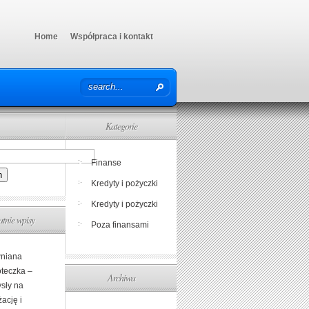
Home
Współpraca i kontakt
Kategorie
Finanse
Kredyty i pożyczki
Kredyty i pożyczki
atnie wpisy
Poza finansami
niana
oteczka –
Archiwa
sły na
ację i