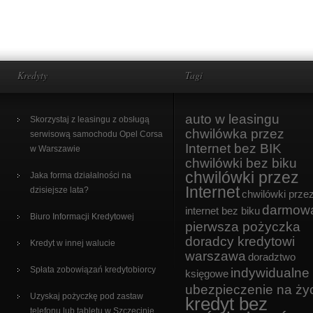
Kredyty
Tagi
auto w leasingu
Skorzystaj z leasingu z obsługą
chwilówka przez
serwisową samochodu Opel Corsa
Internet bez BIK
w Warszawie
chwilówki bez biku
chwilówki przez
Jaka forma działalności na
Internet
dzisiejsze lata?
chwilówki prze
darmow
internet bez biku
Biuro Informacji Kredytowej
pierwsza pożyczka
doradcy kredytowi
Kredyt w innej walucie
warszawa
doradztwo
Spłata zobowiązań kredytobiorcy
indywidualne
księgowe
ubezpieczenie na ży
Uzyskaj pożyczkę pod zastaw
kredyt bez
telefonu lub tabletu w Szczecinie