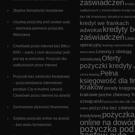
zaświadczeń
kredyt
Zbędne formalności kredytowe
zadłużonych z komornikiem
kredyt on
bez bik
kredytowy doradca w warsza
Uzyskaj pożyczkę pod zastaw auta
kredyt we frankach
kredyty 
– darmowa pierwsza pożyczka
adwokat
Warszawa
zaświadczeń
Leas
operacyjny
leasing samochodów
Chwilówki przez internet bez BIKu i
Leasing z obsługą
warszawa
KRD – warto z nich skorzystać jeśli
Oferty
jest się w potrzebie. Pożyczki dla
serwisową
pożyczki kredyty
zadłużonych przez internet
o
Pełna
corsa leasing
Pożyczki bez zdolności kredytowej
księgowość dla fi
– pożyczkodawca internetowy
Kraków
porady księgo
poratuje Cię w trudnej sytuacji.
krakowie
pozew zbiorowy f
Chwilówki przez internet na dowód
szwajcarski
pożyczka bez bik i k
Zachowanie płynności finansowej
pożyczka bez zdolnośc
online
pożyczka
kredytowej
Szybkie pożyczki online na dowód
online na dowó
– bez wielu formalności
pożyczka pod