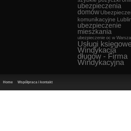
ubezpieczenia
domów
Ubezpiecze
komunikacyjne Lubli
ubezpieczenie
mieszkania
ubezpieczenie oc w Warsz
Usługi księgow
Windykacja
długów - Firma
Windykacyjna
Home
Współpraca i kontakt