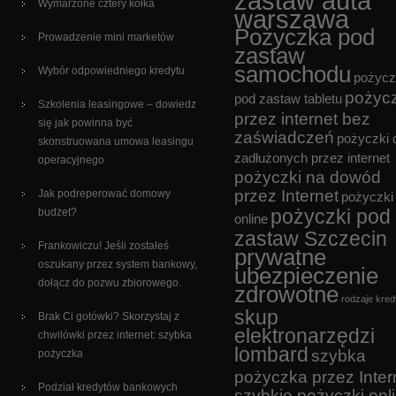
zastaw auta
Wymarzone cztery kółka
warszawa
Pożyczka pod
Prowadzenie mini marketów
zastaw
samochodu
Wybór odpowiedniego kredytu
pożycz
pożyc
pod zastaw tabletu
Szkolenia leasingowe – dowiedz
przez internet bez
się jak powinna być
zaświadczeń
pożyczki 
skonstruowana umowa leasingu
zadłużonych przez internet
operacyjnego
pożyczki na dowód
przez Internet
Jak podreperować domowy
pożyczki
pożyczki pod
budżet?
online
zastaw Szczecin
Frankowiczu! Jeśli zostałeś
prywatne
oszukany przez system bankowy,
ubezpieczenie
dołącz do pozwu zbiorowego.
zdrowotne
rodzaje kre
skup
Brak Ci gotówki? Skorzystaj z
elektronarzędzi
chwilówki przez internet: szybka
lombard
szybka
pożyczka
pożyczka przez Inter
Podział kredytów bankowych
szybkie pożyczki onl