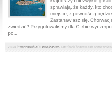
krajobrazy i niezwykle gościn
sprawiają, że każdy, kto choć
miejsce, z pewnością będzie 
Zastanawiasz się, Chorwacj
zwiedzić? Przygotowaliśmy dla Ciebie wyczerpu
po...
Chorwacja
Posted by
nagoyasushi.pl
in
Poza finansami
|
Możliwość komentowania
została wyłącz
–
skarbnica
kultury
i
natury:
Odkryj
najpiękniejsze
zakątki
tego
magicznego