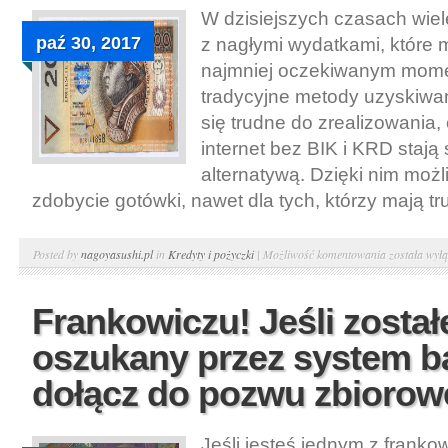
na
W dzisiejszych czasach wiel
większy
paź 30, 2017
z nagłymi wydatkami, które
kredyt.
najmniej oczekiwanym mom
Pożyczki
tradycyjne metody uzyskiwa
bez
się trudne do zrealizowania,
BIK
internet bez BIK i KRD stają 
przez
alternatywą. Dzięki nim możl
internet
zdobycie gotówki, nawet dla tych, którzy mają tru
Chwilówki
Posted by
nagoyasushi.pl
in
Kredyty i pożyczki
|
Możliwość komentowania
została wył
przez
internet
Frankowiczu! Jeśli został
bez
oszukany przez system b
BIKu
i
dołącz do pozwu zbiorow
KRD
–
Jeśli jesteś jednym z franko
warto