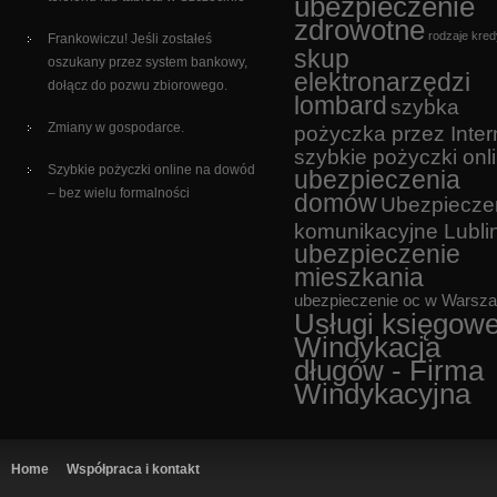
ubezpieczenie
zdrowotne
rodzaje kre
Frankowiczu! Jeśli zostałeś
skup
oszukany przez system bankowy,
elektronarzędzi
dołącz do pozwu zbiorowego.
lombard
szybka
Zmiany w gospodarce.
pożyczka przez Inter
szybkie pożyczki onl
Szybkie pożyczki online na dowód
ubezpieczenia
– bez wielu formalności
domów
Ubezpiecze
komunikacyjne Lubli
ubezpieczenie
mieszkania
ubezpieczenie oc w Warsz
Usługi księgow
Windykacja
długów - Firma
Windykacyjna
Home
Współpraca i kontakt