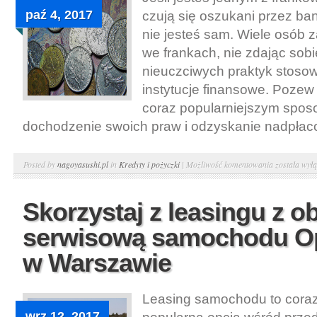
paź 4, 2017
czują się oszukani przez ba
z
nich
nie jesteś sam. Wiele osób 
skorzystać
we frankach, nie zdając sobi
jeśli
nieuczciwych praktyk stoso
jest
instytucje finansowe. Pozew 
się
coraz popularniejszym spo
w
dochodzenie swoich praw i odzyskanie nadpłaco
potrzebie.
Pożyczki
Frankowiczu
Posted by
nagoyasushi.pl
in
Kredyty i pożyczki
|
Możliwość komentowania
została wył
dla
Jeśli
zadłużonych
zostałeś
przez
Skorzystaj z leasingu z o
oszukany
internet
serwisową samochodu Op
przez
system
w Warszawie
bankowy,
dołącz
Leasing samochodu to coraz
do
wrz 12, 2017
pozwu