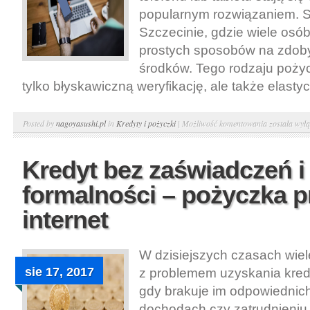
w
popularnym rozwiązaniem. S
Warszawie
Szczecinie, gdzie wiele osób
prostych sposobów na zdob
środków. Tego rodzaju pożycz
tylko błyskawiczną weryfikację, ale także elastyc
Uzyskaj
Posted by
nagoyasushi.pl
in
Kredyty i pożyczki
|
Możliwość komentowania
została wył
pożyczkę
pod
Kredyt bez zaświadczeń 
zastaw
formalności – pożyczka p
telefonu
lub
internet
tabletu
w
W dzisiejszych czasach wiel
Szczecinie
sie 17, 2017
z problemem uzyskania kred
gdy brakuje im odpowiednic
dochodach czy zatrudnieniu.