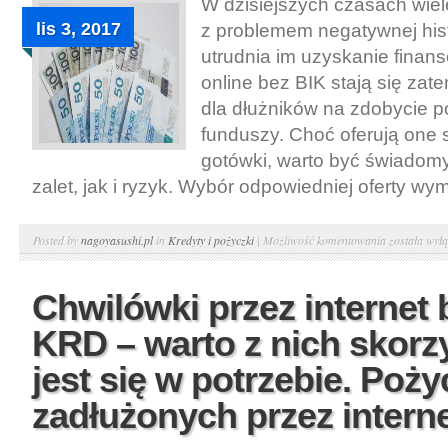
W dzisiejszych czasach wie
trudnej
lis 3, 2017
z problemem negatywnej histo
sytuacji.
utrudnia im uzyskanie finan
Chwilówki
online bez BIK stają się za
przez
dla dłużników na zdobycie 
internet
funduszy. Choć oferują one 
na
gotówki, warto być świadom
dowód
zalet, jak i ryzyk. Wybór odpowiedniej oferty wy
Kredyt
Posted by
nagoyasushi.pl
in
Kredyty i pożyczki
|
Możliwość komentowania
została wył
online
bez
Chwilówki przez internet 
BIK
KRD – warto z nich skorzy
–
jedyna
jest się w potrzebie. Poży
możliwość
zadłużonych przez intern
dla
dłużników