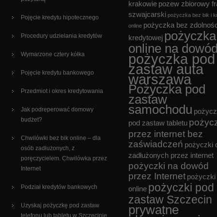
krakowie
pozew zbiorowy f
szwajcarski
pożyczka bez bik i k
Pojęcie kredytu hipotecznego
pożyczka bez zdolnośc
online
pożyczka
Procedury udzielania kredytów
kredytowej
online na dowó
Wymarzone cztery kółka
pożyczka pod
zastaw auta
Pojęcie kredytu bankowego
warszawa
Pożyczka pod
Przedmiot i okres kredytowania
zastaw
samochodu
Jak podreperować domowy
pożycz
budżet?
pożyc
pod zastaw tabletu
przez internet bez
Chwilówki bez bik online – dla
zaświadczeń
pożyczki 
osób zadłużonych, z
zadłużonych przez internet
poręczycielem. Chwilówka przez
pożyczki na dowód
Internet
przez Internet
pożyczki
pożyczki pod
Podział kredytów bankowych
online
zastaw Szczecin
Uzyskaj pożyczkę pod zastaw
prywatne
telefonu lub tabletu w Szczecinie