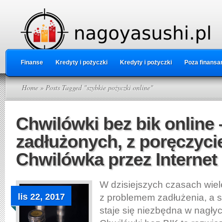
Finanse
Kredyty i pożyczki
Kredyty i pożyczki
Poza finansa
Home
» Posts Tagged "szybkie pożyczki online"
Chwilówki bez bik online 
zadłużonych, z poręczyci
Chwilówka przez Internet
W dzisiejszych czasach wiel
lis 22, 2017
z problemem zadłużenia, a 
staje się niezbędna w nagły