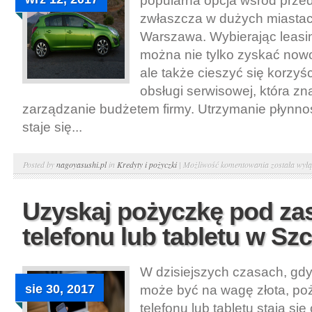
popularna opcja wśród przed
zbiorowego.
zwłaszcza w dużych miastach
Warszawa. Wybierając leasi
można nie tylko zyskać now
ale także cieszyć się korzyś
obsługi serwisowej, która zn
zarządzanie budżetem firmy. Utrzymanie płynno
staje się...
Skorzystaj
Posted by
nagoyasushi.pl
in
Kredyty i pożyczki
|
Możliwość komentowania
została wył
z
leasingu
Uzyskaj pożyczkę pod za
z
telefonu lub tabletu w Sz
obsługą
serwisową
samochodu
W dzisiejszych czasach, gdy
Opel
sie 30, 2017
może być na wagę złota, po
Corsa
telefonu lub tabletu stają się