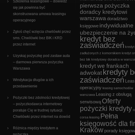
Szkolenia leasingowe – dowiedz
pierwsza pożyczka
się jak powinna być
doradcy kredytowi
skonstruowana umowa leasingu
warszawa
doradztwo
operacyjnego
indywidualne
księgowe
Zgłoś chęć wzięcia chwilówki przez
ubezpieczenie na ży
kredyt bez
sms. Chwilówki bez BIK i KRD
zaświadczeń
przez internet
kredyt
zadłużonych z komornikiem
kredyt on
Uzyskaj pożyczkę pod zastaw auta
bez bik
kredytowy doradca w warsza
– darmowa pierwsza pożyczka
kredyt we frankach
Warszawa
kredyty 
adwokat
zaświadczeń
Windykacja długów a ich
Leas
przedawnienie
operacyjny
leasing samochodów
Leasing z obsługą
warszawa
Pożyczki bez zdolności kredytowej
Oferty
serwisową
– pożyczkodawca internetowy
pożyczki kredyty
o
poratuje Cię w trudnej sytuacji.
Pełna
Chwilówki przez internet na dowód
corsa leasing
księgowość dla fi
Różnica między kredytem a
Kraków
porady księgo
pożyczką