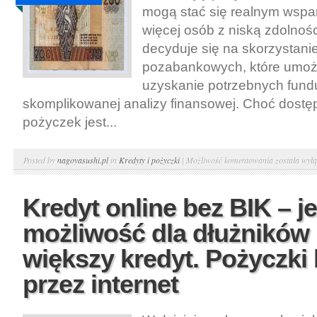
przez
mogą stać się realnym wspa
Internet
więcej osób z niską zdolnoś
decyduje się na skorzystanie 
pozabankowych, które umożl
uzyskanie potrzebnych fund
skomplikowanej analizy finansowej. Choć dostę
pożyczek jest...
Pożyczki
Posted by
nagoyasushi.pl
in
Kredyty i pożyczki
|
Możliwość komentowania
została wył
bez
zdolności
Kredyt online bez BIK – j
kredytowej
możliwość dla dłużników
–
pożyczkoda
większy kredyt. Pożyczki
internetowy
przez internet
poratuje
Cię
w