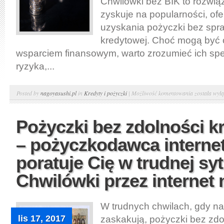
Chwilówki bez BIK to rozwiąz
zyskuje na popularności, of
uzyskania pożyczki bez spra
kredytowej. Choć mogą być
wsparciem finansowym, warto zrozumieć ich spe
ryzyka,...
Chwilówki
Posted by
nagoyasushi.pl
in
Kredyty i pożyczki
|
Możliwość komentowania
została wył
bez
bik
Pożyczki bez zdolności k
online
– pożyczkodawca interne
–
dla
poratuje Cię w trudnej syt
osób
Chwilówki przez internet
zadłużonych
z
poręczyciele
W trudnych chwilach, gdy na
Chwilówka
lis 17, 2017
zaskakują, pożyczki bez zdo