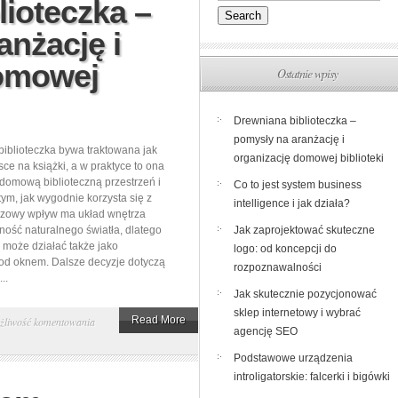
lioteczka –
anżację i
domowej
Ostatnie wpisy
Drewniana biblioteczka –
pomysły na aranżację i
iblioteczka bywa traktowana jak
organizację domowej biblioteki
sce na książki, a w praktyce to ona
domową biblioteczną przestrzeń i
Co to jest system business
tym, jak wygodnie korzysta się z
intelligence i jak działa?
uczowy wpływ ma układ wnętrza
ność naturalnego światła, dlatego
Jak zaprojektować skuteczne
a może działać także jako
logo: od koncepcji do
pod oknem. Dalsze decyzje dotyczą
rozpoznawalności
..
Jak skutecznie pozycjonować
sklep internetowy i wybrać
Drewniana
Read More
żliwość komentowania
agencję SEO
biblioteczka
Podstawowe urządzenia
–
introligatorskie: falcerki i bigówki
pomysły