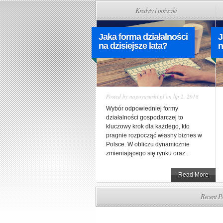
Kredyty i pożyczki
Jaka forma działalności
J
na dzisiejsze lata?
n
Posted by
nagoyasushi.pl
on lip 2, 2018
Wybór odpowiedniej formy
działalności gospodarczej to
kluczowy krok dla każdego, kto
pragnie rozpocząć własny biznes w
Polsce. W obliczu dynamicznie
zmieniającego się rynku oraz...
Read More
Recent Po