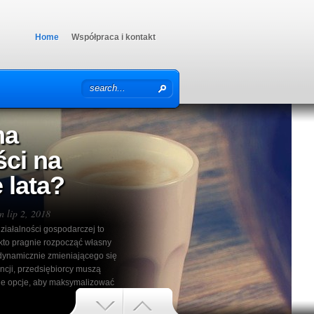
Home
Współpraca i kontakt
nie mini
w
 lip 2, 2018
 nie tylko sposób na zarobek, ale
liskich relacji z lokalną
snącej konkurencji ze strony
uczowe staje się staranne
 oferty do potrzeb klientów.