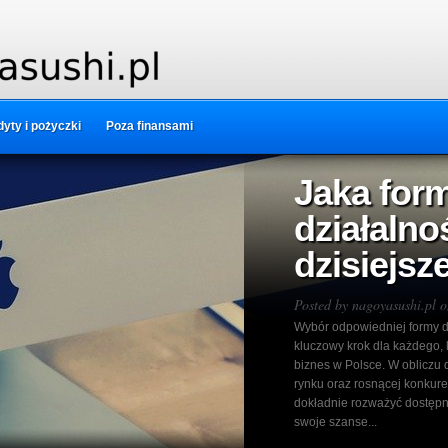
yty i pożyczki
Poza finansami
Prowadze
marketó
Posted by
nagoyasushi.pl
on
Prowadzenie mini marketu to
także szansa na zbudowanie b
społecznością. W obliczu ro
dużych sieci handlowych, kl
planowanie i dostosowywanie
Warto...
Read More