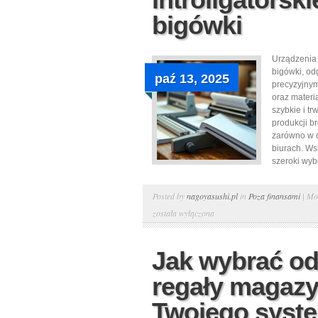
bigówki
Urządzenia in
bigówki, od
paź 13, 2025
precyzyjnym
oraz materi
szybkie i tr
produkcji br
zarówno w d
biurach. Ws
szeroki wybó
Posted by
nagoyasushi.pl
in
Poza finansami
|
Mo
została wyłączona
Jak wybrać o
regały magaz
Twojego syst