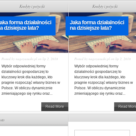
Kredyty i pożyczki
Kredyty i pożyczki
aka forma działalności
Jaka forma działalności
a dzisiejsze lata?
na dzisiejsze lata?
Posted by
nagoyasushi.pl
on lip 2, 2018
Posted by
nagoyasushi.pl
on lip 2, 2018
Wybór odpowiedniej formy
Wybór odpowiedniej formy
działalności gospodarczej to
działalności gospodarczej to
kluczowy krok dla każdego, kto
kluczowy krok dla każdego, kto
pragnie rozpocząć własny biznes w
pragnie rozpocząć własny biznes w
Polsce. W obliczu dynamicznie
Polsce. W obliczu dynamicznie
zmieniającego się rynku oraz...
zmieniającego się rynku oraz...
Read More
Read Mor
sts