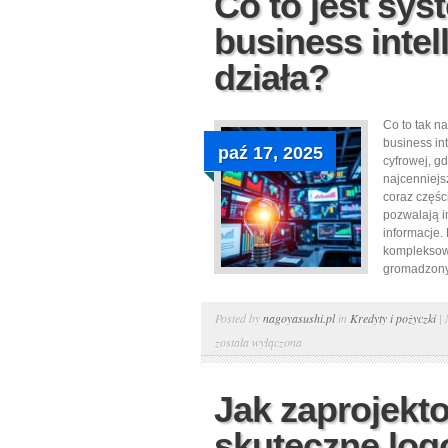
Co to jest sys
business intell
działa?
Co to tak n
business int
paź 17, 2025
cyfrowej, g
najcenniejs
coraz częśc
pozwalają i
informacje. 
kompleksow
gromadzonyc
Posted by
nagoyasushi.pl
in
Kredyty i pożyczki
|
została wyłączona
Jak zaprojekt
skuteczne log