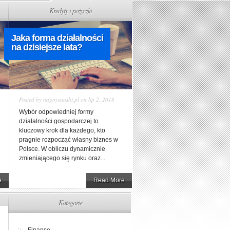
Kredyty i pożyczki
Jaka forma działalności
na dzisiejsze lata?
Posted by
nagoyasushi.pl
on lip 2, 2018
Wybór odpowiedniej formy
działalności gospodarczej to
kluczowy krok dla każdego, kto
pragnie rozpocząć własny biznes w
Polsce. W obliczu dynamicznie
zmieniającego się rynku oraz...
e
Read More
Kategorie