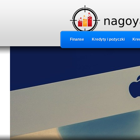
Finanse
Kredyty i pożyczki
Kred