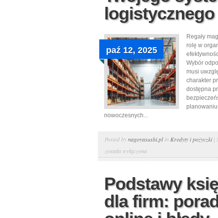
logistycznego
Regały mag
rolę w organ
paź 12, 2025
efektywnoś
Wybór odpo
musi uwzglę
charakter 
dostępna p
bezpieczeńs
planowaniu 
nowoczesnych...
Posted by
nagoyasushi.pl
in
Kredyty i pożyczki
|
została wyłączona
Podstawy ksi
dla firm: pora