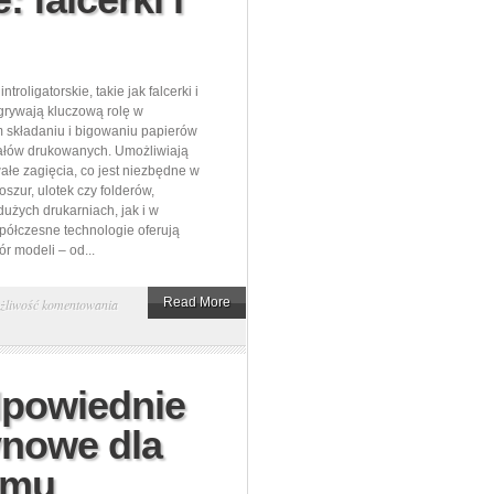
wybrać
agencję
SEO
troligatorskie, takie jak falcerki i
grywają kluczową rolę w
 składaniu i bigowaniu papierów
ałów drukowanych. Umożliwiają
wałe zagięcia, co jest niezbędne w
oszur, ulotek czy folderów,
użych drukarniach, jak i w
półczesne technologie oferują
r modeli – od...
Podstawowe
Read More
żliwość komentowania
urządzenia
introligatorskie:
falcerki
dpowiednie
i
ynowe dla
bigówki
emu