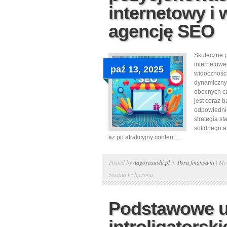
internetowy i
agencję SEO
Skuteczne 
internetowe
paź 13, 2025
widoczności
dynamiczny
obecnych cz
jest coraz b
odpowiednie
strategia s
solidnego au
aż po atrakcyjny content...
Posted by
nagoyasushi.pl
in
Poza finansami
|
Mo
została wyłączona
Podstawowe u
introligatorskie