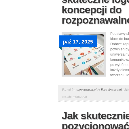
koncepcji do
rozpoznawaln
Podstawy sk
klucz do bu
paź 17, 2025
Dobrze zap
powinien być
uniwersalny
komunikował
po wybór od
każdy eleme
tworzeniu lo
Posted by
nagoyasushi.pl
in
Poza finansami
|
Mo
została wyłączona
Jak skuteczni
pozycjonować