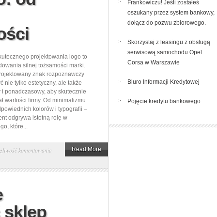
Frankowiczu! Jeśli zostałeś
i
oszukany przez system bankowy,
jak
dołącz do pozwu zbiorowego.
ości
działa?
Skorzystaj z leasingu z obsługą
serwisową samochodu Opel
utecznego projektowania logo to
Corsa w Warszawie
dowania silnej tożsamości marki.
rojektowany znak rozpoznawczy
Biuro Informacji Kredytowej
 nie tylko estetyczny, ale także
 i ponadczasowy, aby skutecznie
 wartości firmy. Od minimalizmu
Pojęcie kredytu bankowego
powiednich kolorów i typografii –
nt odgrywa istotną rolę w
go, które...
Jak
Read More
żliwość komentowania
zaprojektować
skuteczne
logo:
e
od
 sklep
koncepcji