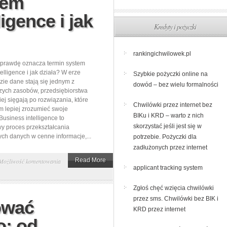
tem
na
igence i jak
aranżację
Kredyty i pożyczki
i
organizację
domowej
rankingichwilowek.pl
aprawdę oznacza termin system
biblioteki
elligence i jak działa? W erze
Szybkie pożyczki online na
dzie dane stają się jednym z
dowód – bez wielu formalności
zych zasobów, przedsiębiorstwa
iej sięgają po rozwiązania, które
Chwilówki przez internet bez
m lepiej zrozumieć swoje
BIKu i KRD – warto z nich
Business intelligence to
skorzystać jeśli jest się w
y proces przekształcania
h danych w cenne informacje,...
potrzebie. Pożyczki dla
zadłużonych przez internet
Co
Read More
Możliwość komentowania
applicant tracking system
to
jest
Zgłoś chęć wzięcia chwilówki
system
przez sms. Chwilówki bez BIK i
ować
business
KRD przez internet
o: od
intelligence