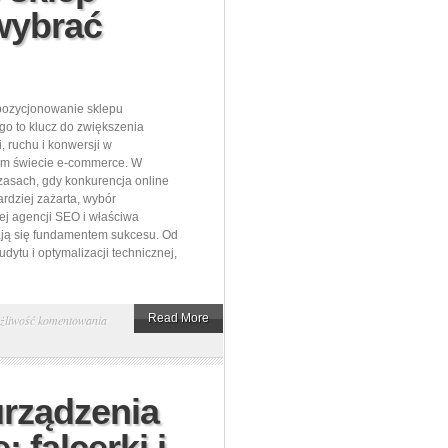
do
 wybrać
rozpoznawalności
pozycjonowanie sklepu
go to klucz do zwiększenia
, ruchu i konwersji w
m świecie e-commerce. W
asach, gdy konkurencja online
ardziej zażarta, wybór
j agencji SEO i właściwa
tają się fundamentem sukcesu. Od
dytu i optymalizacji technicznej,
Jak
Read More
żliwość komentowania
skutecznie
pozycjonować
sklep
rządzenia
internetowy
: falcerki i
i