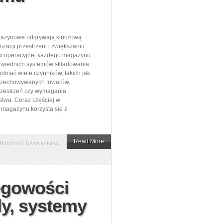
azynowe odgrywają kluczową
izacji przestrzeni i zwiększaniu
ci operacyjnej każdego magazynu.
wiednich systemów składowania
dniać wiele czynników, takich jak
przechowywanych towarów,
rzestrzeń czy wymagania
twa. Coraz częściej w
magazynu korzysta się z
Jak
Read More
Możliwość komentowania
wybrać
odpowiednie
regały
ęgowości
magazynowe
dy, systemy
dla
Twojego