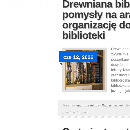
Drewniana bib
pomysły na ar
organizację 
biblioteki
Drewniana b
zwykłe miej
cze 12, 2026
porządkuje 
decyduje o 
lektury. Kl
oraz dostęp
biblioteczk
biblioteka 
już tego, jak.
Posted by
nagoyasushi.pl
in
Poza finansami
|
Mo
została wyłączona