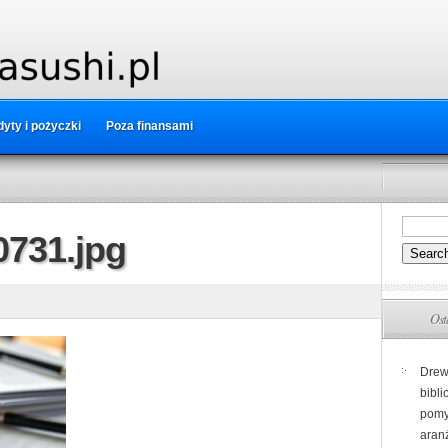
yty i pożyczki
Poza finansami
731.jpg
Ost
Drew
bibli
pomy
aranż