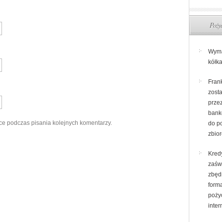
Pożyc
Wyma
kółk
Frank
zost
prze
bank
ce podczas pisania kolejnych komentarzy.
do p
zbio
Kred
zaśw
zbęd
form
poży
inter