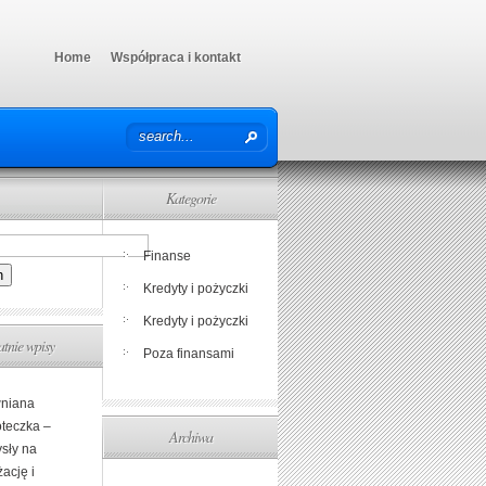
Home
Współpraca i kontakt
Kategorie
Finanse
Kredyty i pożyczki
Kredyty i pożyczki
atnie wpisy
Poza finansami
niana
oteczka –
Archiwa
sły na
ację i