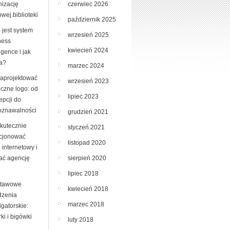
czerwiec 2026
nizację
wej biblioteki
październik 2025
 jest system
wrzesień 2025
ness
kwiecień 2024
ligence i jak
ła?
marzec 2024
zaprojektować
wrzesień 2023
eczne logo: od
lipiec 2023
epcji do
oznawalności
grudzień 2021
skutecznie
styczeń 2021
cjonować
listopad 2020
 internetowy i
sierpień 2020
ać agencję
lipiec 2018
tawowe
kwiecień 2018
dzenia
marzec 2018
ligatorskie:
rki i bigówki
luty 2018