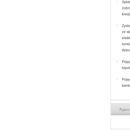
Spła
zobo
kred
Zysk
ze s
elekt
lomb
Wars
Pojęc
hipo
Pojęc
ban
Najnows