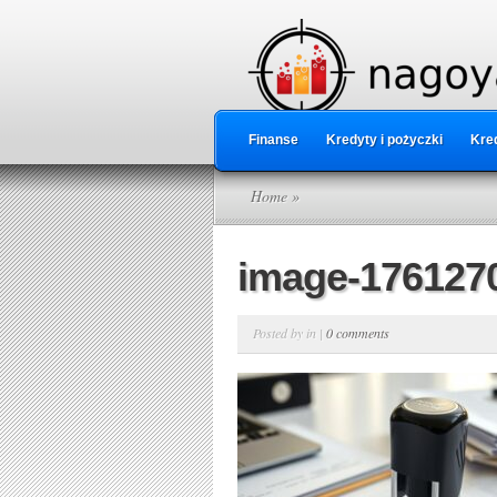
Finanse
Kredyty i pożyczki
Kred
Home
»
image-1761270
Posted by in |
0 comments