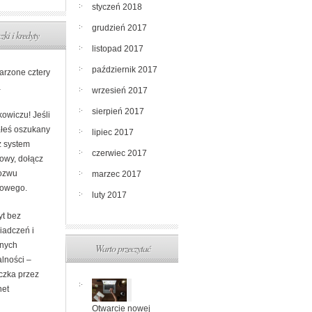
styczeń 2018
grudzień 2017
zki i kredyty
listopad 2017
październik 2017
rzone cztery
a
wrzesień 2017
sierpień 2017
owiczu! Jeśli
ałeś oszukany
lipiec 2017
z system
czerwiec 2017
owy, dołącz
ozwu
marzec 2017
rowego.
luty 2017
yt bez
iadczeń i
nych
Warto przeczytać
alności –
czka przez
net
Otwarcie nowej