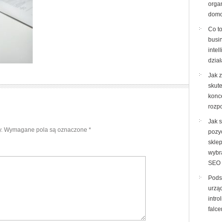
orga
domo
Co to
busi
intel
dzia
Jak 
skut
konc
rozp
Jak 
.
Wymagane pola są oznaczone
*
pozy
sklep
wybr
SEO
Pods
urzą
intro
falce