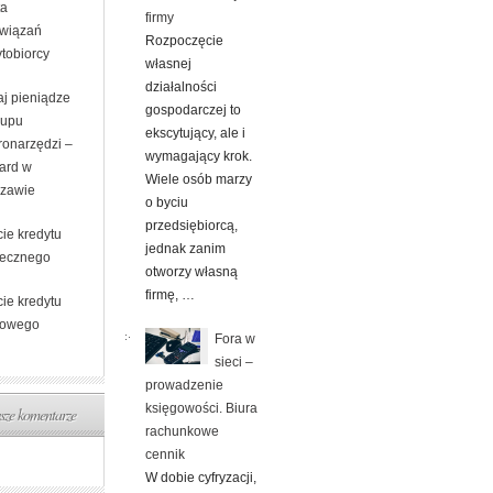
ta
firmy
wiązań
Rozpoczęcie
ytobiorcy
własnej
działalności
aj pieniądze
gospodarczej to
kupu
ekscytujący, ale i
ronarzędzi –
wymagający krok.
ard w
Wiele osób marzy
zawie
o byciu
przedsiębiorcą,
ie kredytu
jednak zanim
tecznego
otworzy własną
firmę, …
ie kredytu
kowego
Fora w
sieci –
prowadzenie
księgowości. Biura
ze komentarze
rachunkowe
cennik
W dobie cyfryzacji,