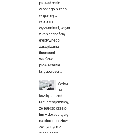
prowadzenie
własnego biznesu
wiąże się z
wieloma
wyzwaniami, w tym
z koniecznością
efektywnego
zarządzania
finansami.
Właściwe
prowadzenie
księgowości …
Wybór
na
każdą kieszeń
Nie jest tajemnicą,
że bardzo często
firmy decydują się
na cięcie kosztów
związanych z