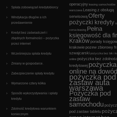
operacyjny
leasing samochodów
Spłata zobowiązań kredytobiorcy
Leasing z obsługą
warszawa
Oferty
serwisową
Windykacja długów a ich
pożyczki kredyty
przedawnienie
o
Pełna
corsa leasing
Kredyt bez zaświadczeń i
księgowość dla fi
zbędnych formalności – pożyczka
Kraków
porady księgo
przez internet
krakowie
pozew zbiorowy f
szwajcarski
Wcześniejsza spłata kredytu
pożyczka bez bik i k
pożyczka bez zdolnośc
online
pożyczka
Zmiany w gospodarce.
kredytowej
online na dowó
Zabezpieczenie spłaty kredytu
pożyczka pod
zastaw auta
Wymarzone cztery kółka
warszawa
Pożyczka pod
Sposób wykorzystywania i spłaty
zastaw
kredytu
samochodu
pożycz
Zdolność kredytowa warunkiem
pożyc
pod zastaw tabletu
koniecznym