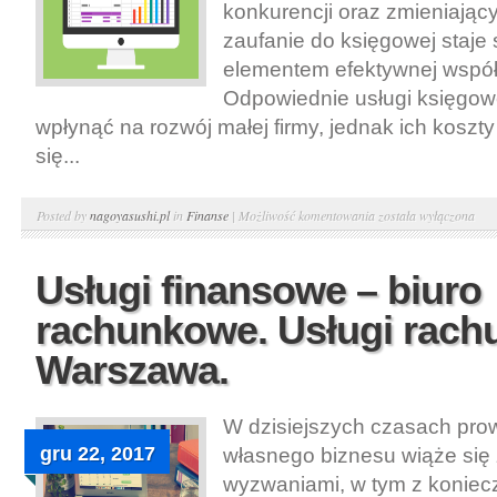
konkurencji oraz zmieniając
zaufanie do księgowej staje
elementem efektywnej współ
Odpowiednie usługi księgo
wpłynąć na rozwój małej firmy, jednak ich koszt
się...
Zaufanie
Posted by
nagoyasushi.pl
in
Finanse
|
Możliwość komentowania
została wyłączona
do
księgowej
Usługi finansowe – biuro
–
rachunkowe. Usługi rac
usługi
księgowe.
Warszawa.
Tania
księgowość
W dzisiejszych czasach pro
–
gru 22, 2017
własnego biznesu wiąże się
biuro
rachunkowe
wyzwaniami, w tym z koniec