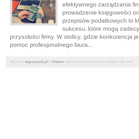
usługi
efektywnego zarządzania fi
prowadzenie księgowości or
przepisów podatkowych to k
sukcesu, które mogą zadec
przyszłości firmy. W stolicy, gdzie konkurencja j
pomoc profesjonalnego biura...
Usługi
Posted by
nagoyasushi.pl
in
Finanse
|
Możliwość komentowania
została wyłączona
finansowe
–
biuro
rachunkowe.
Usługi
rachunkowe
Warszawa.