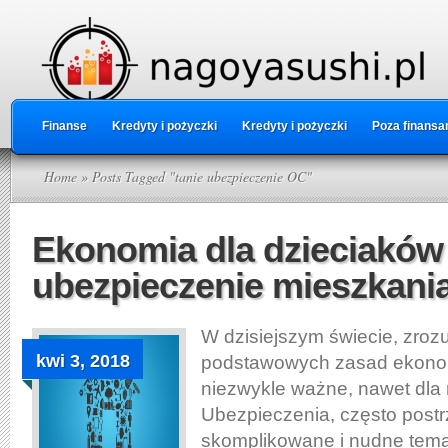
Finanse
Kredyty i pożyczki
Kredyty i pożyczki
Poza finansa
Home
» Posts Tagged "tanie ubezpieczenie OC"
Ekonomia dla dzieciaków
ubezpieczenie mieszkani
W dzisiejszym świecie, zroz
kwi 3, 2018
podstawowych zasad ekonomi
niezwykle ważne, nawet dla
Ubezpieczenia, często post
skomplikowane i nudne tema