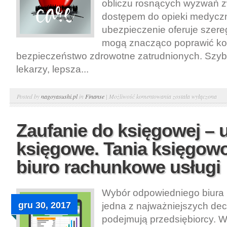
obliczu rosnących wyzwań 
dostępem do opieki medyczn
ubezpieczenie oferuje szereg
mogą znacząco poprawić ko
bezpieczeństwo zdrowotne zatrudnionych. Szyb
lekarzy, lepsza...
Ubezpieczenie
Posted by
nagoyasushi.pl
in
Finanse
|
Możliwość komentowania
została wyłączona
prywatne
w
Zaufanie do księgowej – 
pracy
księgowe. Tania księgow
–
indywidualne
biuro rachunkowe usługi
ubezpieczenie
zdrowotne.
Wybór odpowiedniego biura
Prywatne
gru 30, 2017
jedna z najważniejszych decy
ubezpieczenie
zdrowotne
podejmują przedsiębiorcy. W