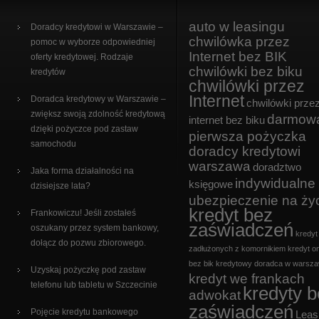
auto w leasingu
Doradcy kredytowi w Warszawie –
chwilówka przez
pomoc w wyborze odpowiedniej
Internet bez BIK
oferty kredytowej. Rodzaje
chwilówki bez biku
kredytów
chwilówki przez
Internet
Doradca kredytowy w Warszawie –
chwilówki prze
zwiększ swoją zdolność kredytową
darmow
internet bez biku
dzięki pożyczce pod zastaw
pierwsza pożyczka
samochodu
doradcy kredytowi
warszawa
doradztwo
Jaka forma działalności na
indywidualne
księgowe
dzisiejsze lata?
ubezpieczenie na ży
kredyt bez
Frankowiczu! Jeśli zostałeś
zaświadczeń
oszukany przez system bankowy,
kredyt
dołącz do pozwu zbiorowego.
zadłużonych z komornikiem
kredyt on
bez bik
kredytowy doradca w warsza
Uzyskaj pożyczkę pod zastaw
kredyt we frankach
telefonu lub tabletu w Szczecinie
kredyty 
adwokat
zaświadczeń
Pojęcie kredytu bankowego
Leas