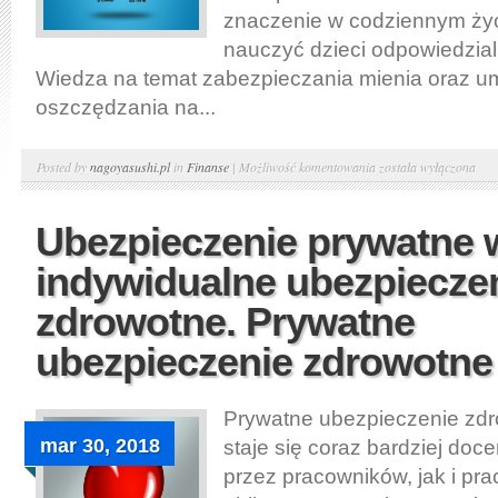
znaczenie w codziennym życ
nauczyć dzieci odpowiedzial
Wiedza na temat zabezpieczania mienia oraz u
oszczędzania na...
Ekonomia
Posted by
nagoyasushi.pl
in
Finanse
|
Możliwość komentowania
została wyłączona
dla
dzieciaków
Ubezpieczenie prywatne 
–
indywidualne ubezpiecze
ubezpieczenie
mieszkania
zdrowotne. Prywatne
i
ubezpieczenie zdrowotne
domów
Prywatne ubezpieczenie zdr
mar 30, 2018
staje się coraz bardziej doc
przez pracowników, jak i p