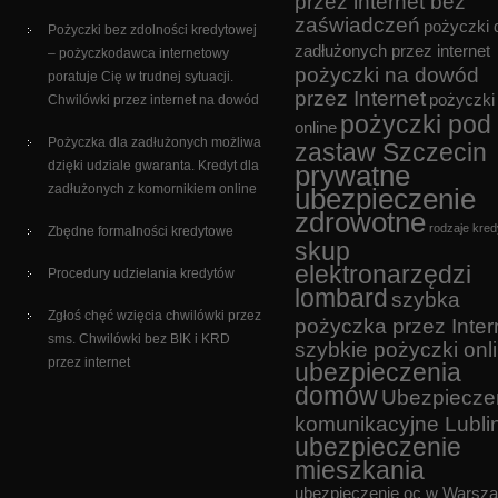
przez internet bez
zaświadczeń
pożyczki 
Pożyczki bez zdolności kredytowej
zadłużonych przez internet
– pożyczkodawca internetowy
pożyczki na dowód
poratuje Cię w trudnej sytuacji.
przez Internet
pożyczki
Chwilówki przez internet na dowód
pożyczki pod
online
Pożyczka dla zadłużonych możliwa
zastaw Szczecin
dzięki udziale gwaranta. Kredyt dla
prywatne
zadłużonych z komornikiem online
ubezpieczenie
zdrowotne
rodzaje kre
Zbędne formalności kredytowe
skup
elektronarzędzi
Procedury udzielania kredytów
lombard
szybka
Zgłoś chęć wzięcia chwilówki przez
pożyczka przez Inter
sms. Chwilówki bez BIK i KRD
szybkie pożyczki onl
przez internet
ubezpieczenia
domów
Ubezpiecze
komunikacyjne Lubli
ubezpieczenie
mieszkania
ubezpieczenie oc w Warsz