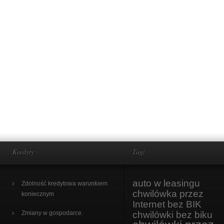
Kredyty
Tagi
auto w leasingu
Zdolność kredytowa warunkiem
chwilówka przez
koniecznym
Internet bez BIK
Zmiany w gospodarce.
chwilówki bez biku