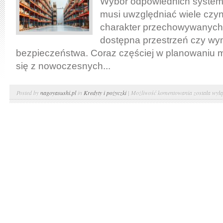
Wybór odpowiednich syste
musi uwzględniać wiele czyn
charakter przechowywanych
dostępna przestrzeń czy w
bezpieczeństwa. Coraz częściej w planowaniu 
się z nowoczesnych...
Jak
Posted by
nagoyasushi.pl
in
Kredyty i pożyczki
|
Możliwość komentowania
została wył
wybrać
odpowiednie
regały
magazynow
dla
Twojego
systemu
logistyczneg