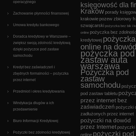
operacyjnego
księgowość dla fi
Kraków
porady księgo
Zachowanie płynności finansowej
krakowie
pozew zbiorowy f
Umowa kredytu bankowego
szwajcarski
pożyczka bez bik i k
pożyczka bez zdolnośc
online
Doradca kredytowy w Warszawie –
pożyczka
kredytowej
zwiększ swoją zdolność kredytową
online na dowó
dzięki pożyczce pod zastaw
pożyczka pod
samochodu
zastaw auta
warszawa
Kredyt bez zaświadczeń i
Pożyczka pod
zbędnych formalności – pożyczka
zastaw
przez internet
samochodu
pożycz
Przedmiot i okres kredytowania
pożyc
pod zastaw tabletu
przez internet bez
Windykacja długów a ich
zaświadczeń
pożyczki 
przedawnienie
zadłużonych przez internet
pożyczki na dowód
Biuro Informacji Kredytowej
przez Internet
pożyczki
pożyczki pod
Pożyczki bez zdolności kredytowej
online