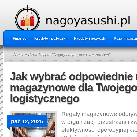
Finanse
Kredyty i pożyczki
Kredyty i pożyczki
Poza finansa
Home
» Posts Tagged "Regały magazynowe z montażem"
Jak wybrać odpowiednie 
magazynowe dla Twojego
logistycznego
Regały magazynowe odgrywa
paź 12, 2025
w organizacji przestrzeni i z
efektywności operacyjnej k