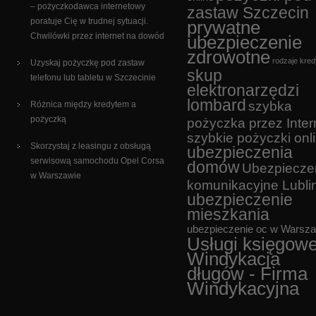
– pożyczkodawca internetowy
zastaw Szczecin
poratuje Cię w trudnej sytuacji.
prywatne
Chwilówki przez internet na dowód
ubezpieczenie
zdrowotne
rodzaje kre
Uzyskaj pożyczkę pod zastaw
skup
telefonu lub tabletu w Szczecinie
elektronarzędzi
lombard
szybka
Różnica między kredytem a
pożyczką
pożyczka przez Inter
szybkie pożyczki onl
Skorzystaj z leasingu z obsługą
ubezpieczenia
serwisową samochodu Opel Corsa
domów
Ubezpiecze
w Warszawie
komunikacyjne Lubli
ubezpieczenie
mieszkania
ubezpieczenie oc w Warsz
Usługi księgow
Windykacja
długów - Firma
Windykacyjna