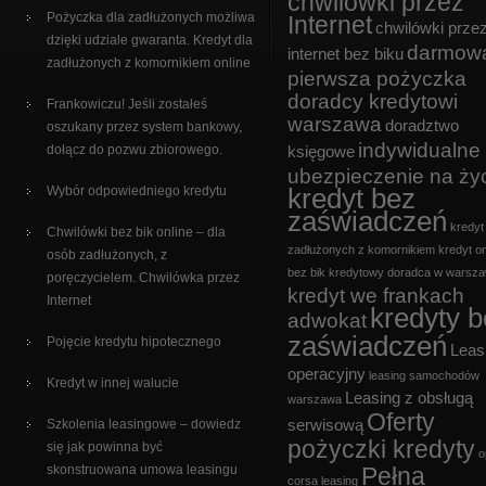
chwilówki przez
Pożyczka dla zadłużonych możliwa
Internet
chwilówki prze
dzięki udziale gwaranta. Kredyt dla
darmow
internet bez biku
zadłużonych z komornikiem online
pierwsza pożyczka
doradcy kredytowi
Frankowiczu! Jeśli zostałeś
warszawa
doradztwo
oszukany przez system bankowy,
indywidualne
dołącz do pozwu zbiorowego.
księgowe
ubezpieczenie na ży
kredyt bez
Wybór odpowiedniego kredytu
zaświadczeń
kredyt
Chwilówki bez bik online – dla
zadłużonych z komornikiem
kredyt on
osób zadłużonych, z
bez bik
kredytowy doradca w warsza
poręczycielem. Chwilówka przez
kredyt we frankach
Internet
kredyty 
adwokat
zaświadczeń
Pojęcie kredytu hipotecznego
Leas
operacyjny
leasing samochodów
Kredyt w innej walucie
Leasing z obsługą
warszawa
Oferty
Szkolenia leasingowe – dowiedz
serwisową
pożyczki kredyty
się jak powinna być
o
skonstruowana umowa leasingu
Pełna
corsa leasing