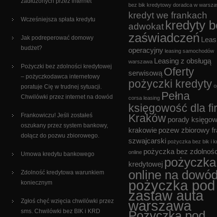
zadłużonych przez internet
bez bik
kredytowy doradca w warsza
kredyt we frankach
Wcześniejsza spłata kredytu
kredyty 
adwokat
zaświadczeń
Jak podreperować domowy
Leas
budżet?
operacyjny
leasing samochodów
Leasing z obsługą
warszawa
Pożyczki bez zdolności kredytowej
Oferty
serwisową
– pożyczkodawca internetowy
pożyczki kredyty
o
poratuje Cię w trudnej sytuacji.
Pełna
Chwilówki przez internet na dowód
corsa leasing
księgowość dla fi
Frankowiczu! Jeśli zostałeś
Kraków
porady księgo
oszukany przez system bankowy,
krakowie
pozew zbiorowy f
dołącz do pozwu zbiorowego.
szwajcarski
pożyczka bez bik i k
pożyczka bez zdolnośc
online
Umowa kredytu bankowego
pożyczka
kredytowej
online na dowó
Zdolność kredytowa warunkiem
pożyczka pod
koniecznym
zastaw auta
Zgłoś chęć wzięcia chwilówki przez
warszawa
sms. Chwilówki bez BIK i KRD
Pożyczka pod