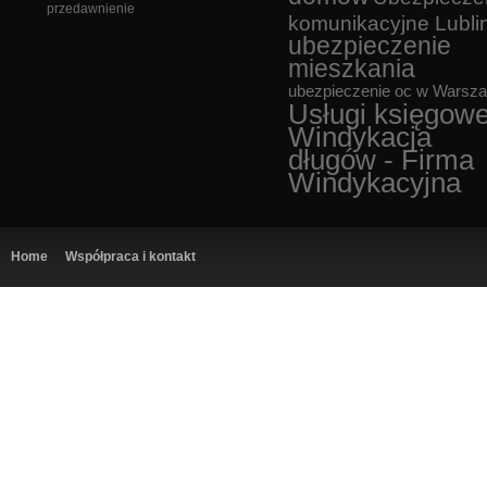
przedawnienie
komunikacyjne Lubli
ubezpieczenie
mieszkania
ubezpieczenie oc w Warsz
Usługi księgow
Windykacja
długów - Firma
Windykacyjna
Home
Współpraca i kontakt