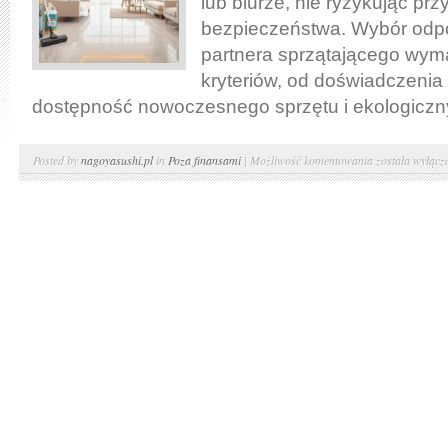
lub biurze, nie ryzykując prz
bezpieczeństwa. Wybór odp
partnera sprzątającego wyma
kryteriów, od doświadczenia 
dostępność nowoczesnego sprzętu i ekologiczn
Jak
Posted by
nagoyasushi.pl
in
Poza finansami
|
Możliwość komentowania
została wyłącz
wybrać
najlepszą
firmę
sprzątającą:
kryteria,
opinie
i
certyfikaty