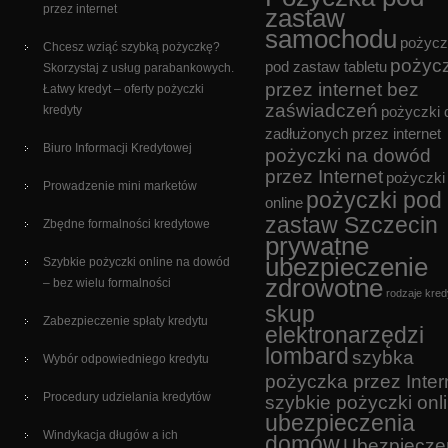
przez internet
zastaw
samochodu
pożycz
Chcesz wziąć szybką pożyczkę?
pożyc
pod zastaw tabletu
Skorzystaj z usług parabankowych.
przez internet bez
Łatwy kredyt – oferty pożyczki
zaświadczeń
kredyty
pożyczki 
zadłużonych przez internet
Biuro Informacji Kredytowej
pożyczki na dowód
przez Internet
pożyczki
Prowadzenie mini marketów
pożyczki pod
online
zastaw Szczecin
Zbędne formalności kredytowe
prywatne
ubezpieczenie
Szybkie pożyczki online na dowód
zdrowotne
– bez wielu formalności
rodzaje kre
skup
Zabezpieczenie spłaty kredytu
elektronarzędzi
lombard
szybka
Wybór odpowiedniego kredytu
pożyczka przez Inter
Procedury udzielania kredytów
szybkie pożyczki onl
ubezpieczenia
Windykacja długów a ich
domów
Ubezpiecze