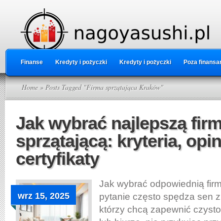
Finanse
Kredyty i pożyczki
Kredyty i pożyczki
Poza finansa
Home
» Posts Tagged "Firma sprzątająca Kraków"
Jak wybrać najlepszą fir
sprzątającą: kryteria, opin
certyfikaty
Jak wybrać odpowiednią firm
wrz 15, 2025
pytanie często spędza sen z
którzy chcą zapewnić czys