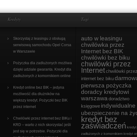
Kredyty
Tagi
auto w leasingu
Skorzystaj z leasingu z obsługą
chwilówka przez
serwisową samochodu Opel Corsa
Internet bez BIK
w Warszawie
chwilówki bez biku
chwilówki przez
Pożyczka dla zadłużonych możliwa
Internet
dzięki udziale gwaranta. Kredyt dla
chwilówki prze
zadłużonych z komornikiem online
darmow
internet bez biku
pierwsza pożyczka
Kredyt online bez BIK – jedyna
doradcy kredytowi
możliwość dla dłużników na
warszawa
doradztwo
większy kredyt. Pożyczki bez BIK
indywidualne
księgowe
przez internet
ubezpieczenie na ży
kredyt bez
Chwilówki przez internet bez BIKu i
zaświadczeń
KRD – warto z nich skorzystać jeśli
kredyt
jest się w potrzebie. Pożyczki dla
zadłużonych z komornikiem
kredyt on