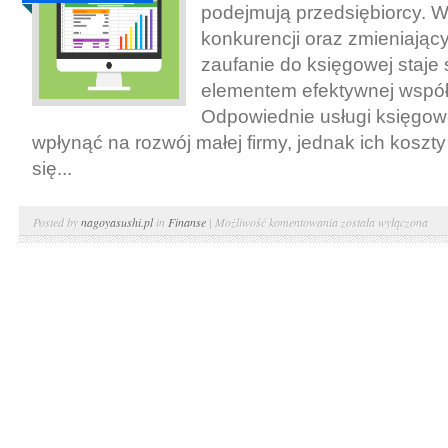
podejmują przedsiębiorcy. W
konkurencji oraz zmieniając
zaufanie do księgowej staje
elementem efektywnej współ
Odpowiednie usługi księgo
wpłynąć na rozwój małej firmy, jednak ich koszt
się...
Zaufanie
Posted by
nagoyasushi.pl
in
Finanse
|
Możliwość komentowania
została wyłączona
do
księgowej
–
usługi
księgowe.
Tania
księgowość
–
biuro