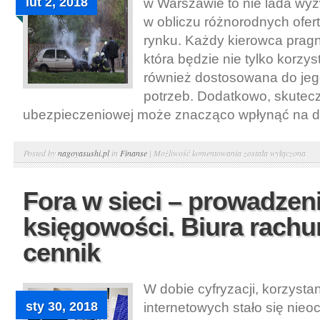
lut 2, 2018
w Warszawie to nie lada wy
Krakowie
–
w obliczu różnorodnych ofer
pełna
rynku. Każdy kierowca pragn
księgowość
która będzie nie tylko korzy
dla
również dostosowana do jeg
firm
potrzeb. Dodatkowo, skutecz
.
ubezpieczeniowej może znacząco wpłynąć na de
Reklama
Posted by
nagoyasushi.pl
in
Finanse
|
Możliwość komentowania
została wyłączona
dla
firmy
Fora w sieci – prowadzen
–
księgowości. Biura rach
najtańsze
ubezpieczenie
cennik
samochodu.
Ubezpieczenie
W dobie cyfryzacji, korzystan
OC
sty 30, 2018
internetowych stało się nie
w