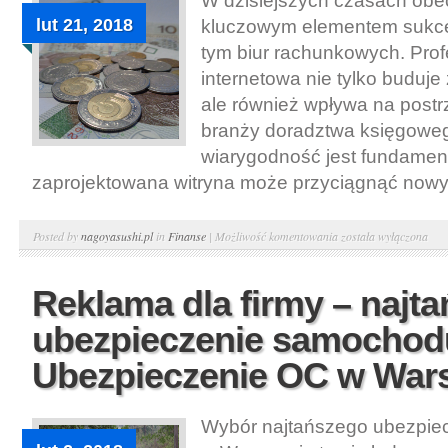
W dzisiejszych czasach obec
podatkowe
lut 21, 2018
kluczowym elementem sukces
w
tym biur rachunkowych. Prof
Krakowie
internetowa nie tylko buduje 
ale również wpływa na postr
branży doradztwa księgoweg
wiarygodność jest fundame
zaprojektowana witryna może przyciągnąć nowych
Profesjonalna
Posted by
nagoyasushi.pl
in
Finanse
|
Możliwość komentowania
została wyłączona
strona
internetowa
Reklama dla firmy – najt
–
ubezpieczenie samochod
doradztwo
księgowe.
Ubezpieczenie OC w War
Porady
księgowe
Wybór najtańszego ubezpie
w