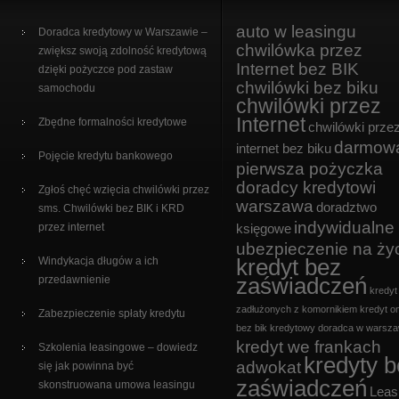
auto w leasingu
Doradca kredytowy w Warszawie –
chwilówka przez
zwiększ swoją zdolność kredytową
Internet bez BIK
dzięki pożyczce pod zastaw
chwilówki bez biku
samochodu
chwilówki przez
Internet
Zbędne formalności kredytowe
chwilówki prze
darmow
internet bez biku
Pojęcie kredytu bankowego
pierwsza pożyczka
doradcy kredytowi
Zgłoś chęć wzięcia chwilówki przez
warszawa
doradztwo
sms. Chwilówki bez BIK i KRD
indywidualne
przez internet
księgowe
ubezpieczenie na ży
kredyt bez
Windykacja długów a ich
zaświadczeń
przedawnienie
kredyt
zadłużonych z komornikiem
kredyt on
Zabezpieczenie spłaty kredytu
bez bik
kredytowy doradca w warsza
kredyt we frankach
Szkolenia leasingowe – dowiedz
kredyty 
adwokat
się jak powinna być
zaświadczeń
skonstruowana umowa leasingu
Leas