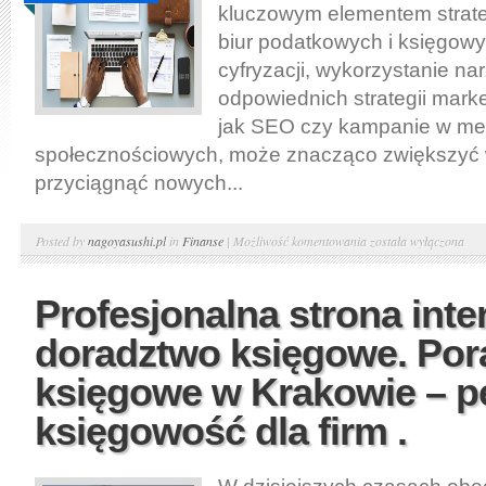
kluczowym elementem strateg
biur podatkowych i księgow
cyfryzacji, wykorzystanie na
odpowiednich strategii mark
jak SEO czy kampanie w me
społecznościowych, może znacząco zwiększyć w
przyciągnąć nowych...
Promocja
Posted by
nagoyasushi.pl
in
Finanse
|
Możliwość komentowania
została wyłączona
w
internecie
Profesjonalna strona int
-
doradztwo księgowe. Por
usługi
rachunkowe.
księgowe w Krakowie – p
Spółki
księgowość dla firm .
akcyjne
księgowość,
biuro