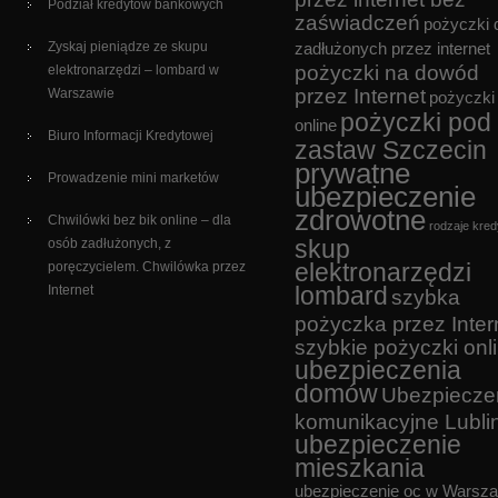
Podział kredytów bankowych
zaświadczeń
pożyczki 
Zyskaj pieniądze ze skupu
zadłużonych przez internet
pożyczki na dowód
elektronarzędzi – lombard w
przez Internet
Warszawie
pożyczki
pożyczki pod
online
Biuro Informacji Kredytowej
zastaw Szczecin
prywatne
Prowadzenie mini marketów
ubezpieczenie
zdrowotne
Chwilówki bez bik online – dla
rodzaje kre
skup
osób zadłużonych, z
elektronarzędzi
poręczycielem. Chwilówka przez
lombard
Internet
szybka
pożyczka przez Inter
szybkie pożyczki onl
ubezpieczenia
domów
Ubezpiecze
komunikacyjne Lubli
ubezpieczenie
mieszkania
ubezpieczenie oc w Warsz