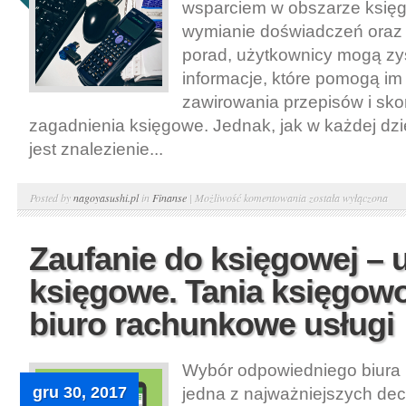
Warszawie
wsparciem w obszarze księg
wymianie doświadczeń oraz
porad, użytkownicy mogą z
informacje, które pomogą im 
zawirowania przepisów i sk
zagadnienia księgowe. Jednak, jak w każdej dzi
jest znalezienie...
Fora
Posted by
nagoyasushi.pl
in
Finanse
|
Możliwość komentowania
została wyłączona
w
sieci
Zaufanie do księgowej – 
–
księgowe. Tania księgow
prowadzenie
księgowości.
biuro rachunkowe usługi
Biura
rachunkowe
Wybór odpowiedniego biura
cennik
gru 30, 2017
jedna z najważniejszych decy