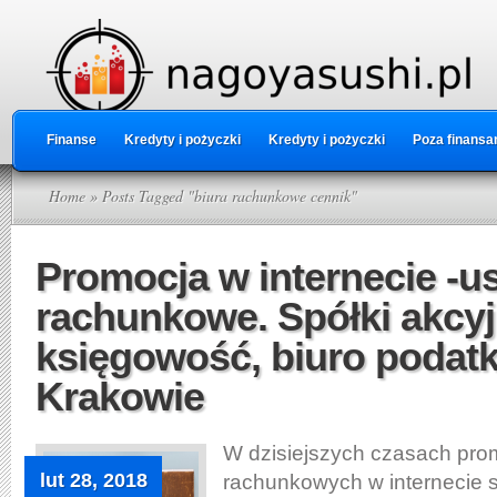
Finanse
Kredyty i pożyczki
Kredyty i pożyczki
Poza finansa
Home
» Posts Tagged "biura rachunkowe cennik"
Promocja w internecie -us
rachunkowe. Spółki akcy
księgowość, biuro podat
Krakowie
W dzisiejszych czasach pro
lut 28, 2018
rachunkowych w internecie s