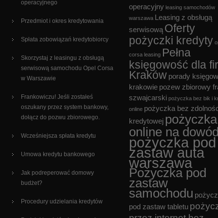
operacyjnego
operacyjny
leasing samochodów
Leasing z obsługą
warszawa
Przedmiot i okres kredytowania
Oferty
serwisową
pożyczki kredyty
Spłata zobowiązań kredytobiorcy
o
Pełna
corsa leasing
Skorzystaj z leasingu z obsługą
księgowość dla fi
serwisową samochodu Opel Corsa
Kraków
porady księgo
w Warszawie
krakowie
pozew zbiorowy f
Frankowiczu! Jeśli zostałeś
szwajcarski
pożyczka bez bik i k
oszukany przez system bankowy,
pożyczka bez zdolnośc
online
pożyczka
dołącz do pozwu zbiorowego.
kredytowej
online na dowó
Wcześniejsza spłata kredytu
pożyczka pod
zastaw auta
Umowa kredytu bankowego
warszawa
Pożyczka pod
Jak podreperować domowy
zastaw
budżet?
samochodu
pożycz
Procedury udzielania kredytów
pożyc
pod zastaw tabletu
przez internet bez