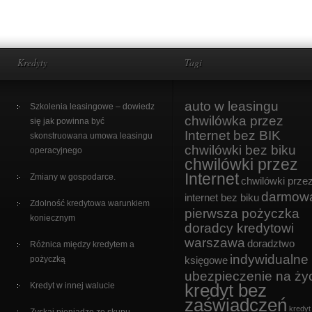
Kredyty
Tagi
auto w leasingu
Szkolenia leasingowe – dowiedz
chwilówka przez
się jak powinna być
Internet bez BIK
skonstruowana umowa leasingu
chwilówki bez biku
operacyjnego
chwilówki przez
Internet
Zmiany w gospodarce.
chwilówki prze
darmow
internet bez biku
Zdolność kredytowa warunkiem
pierwsza pożyczka
koniecznym
doradcy kredytowi
warszawa
doradztwo
Różnica między kredytem a
indywidualne
pożyczką
księgowe
ubezpieczenie na ży
kredyt bez
Kredyt w innej walucie
zaświadczeń
kredyt