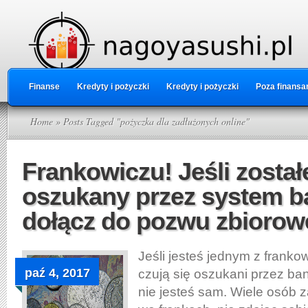
Finanse
Kredyty i pożyczki
Kredyty i pożyczki
Poza finansa
Home
» Posts Tagged "pożyczka dla zadłużonych online"
Frankowiczu! Jeśli został
oszukany przez system b
dołącz do pozwu zbiorow
Jeśli jesteś jednym z franko
paź 4, 2017
czują się oszukani przez ba
nie jesteś sam. Wiele osób 