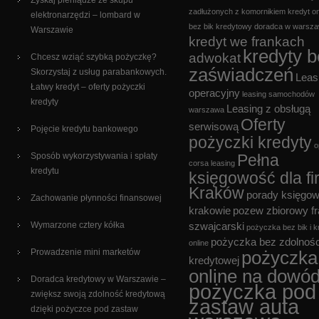
Zyskaj pieniądze ze skupu
zadłużonych z komornikiem
kredyt on
elektronarzędzi – lombard w
bez bik
kredytowy doradca w warsza
Warszawie
kredyt we frankach
kredyty 
adwokat
Chcesz wziąć szybką pożyczkę?
zaświadczeń
Skorzystaj z usług parabankowych.
Leas
Łatwy kredyt – oferty pożyczki
operacyjny
leasing samochodów
kredyty
Leasing z obsługą
warszawa
Oferty
serwisową
Pojęcie kredytu bankowego
pożyczki kredyty
o
Sposób wykorzystywania i spłaty
Pełna
corsa leasing
kredytu
księgowość dla fi
Kraków
porady księgo
Zachowanie płynności finansowej
krakowie
pozew zbiorowy f
Wymarzone cztery kółka
szwajcarski
pożyczka bez bik i k
pożyczka bez zdolnośc
online
Prowadzenie mini marketów
pożyczka
kredytowej
online na dowó
Doradca kredytowy w Warszawie –
pożyczka pod
zwiększ swoją zdolność kredytową
zastaw auta
dzięki pożyczce pod zastaw