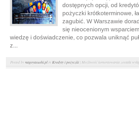
dostępnych opcji, od kredyt
pożyczki krótkoterminowe, ł
zagubić. W Warszawie dorad
się nieocenionym wsparciem,
wiedzę i doświadczenie, co pozwala uniknąć p
z...
Doradcy
Posted by
nagoyasushi.pl
in
Kredyty i pożyczki
|
Możliwość komentowania
została wył
kredytowi
w
Warszawie
–
pomoc
w
wyborze
odpowiednie
oferty
kredytowej.