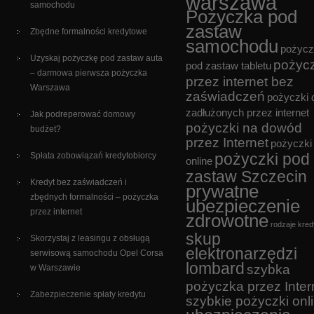
warszawa
samochodu
Pożyczka pod
zastaw
Zbędne formalności kredytowe
samochodu
pożycz
Uzyskaj pożyczkę pod zastaw auta
pożyc
pod zastaw tabletu
– darmowa pierwsza pożyczka
przez internet bez
Warszawa
zaświadczeń
pożyczki 
zadłużonych przez internet
Jak podreperować domowy
pożyczki na dowód
budżet?
przez Internet
pożyczki
pożyczki pod
Spłata zobowiązań kredytobiorcy
online
zastaw Szczecin
Kredyt bez zaświadczeń i
prywatne
zbędnych formalności – pożyczka
ubezpieczenie
przez internet
zdrowotne
rodzaje kre
skup
Skorzystaj z leasingu z obsługą
elektronarzędzi
serwisową samochodu Opel Corsa
lombard
szybka
w Warszawie
pożyczka przez Inter
Zabezpieczenie spłaty kredytu
szybkie pożyczki onl