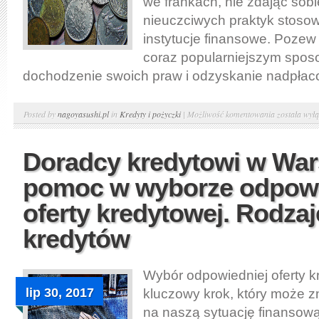
we frankach, nie zdając sobi
nieuczciwych praktyk stoso
instytucje finansowe. Pozew 
coraz popularniejszym spo
dochodzenie swoich praw i odzyskanie nadpłaco
Frankowiczu
Posted by
nagoyasushi.pl
in
Kredyty i pożyczki
|
Możliwość komentowania
została wył
Jeśli
zostałeś
Doradcy kredytowi w War
oszukany
pomoc w wyborze odpowi
przez
system
oferty kredytowej. Rodzaj
bankowy,
kredytów
dołącz
do
pozwu
Wybór odpowiedniej oferty k
zbiorowego.
lip 30, 2017
kluczowy krok, który może 
na naszą sytuację finansow