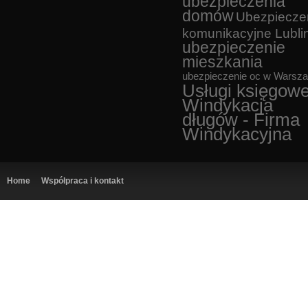
ubezpieczenia
domów
Ubezpiecze
komunikacyjne Lubli
ubezpieczenie
mieszkania
ubezpieczenie oc w Warsz
Usługi księgow
Windykacja
długów - Firma
Windykacyjna
Home
Współpraca i kontakt