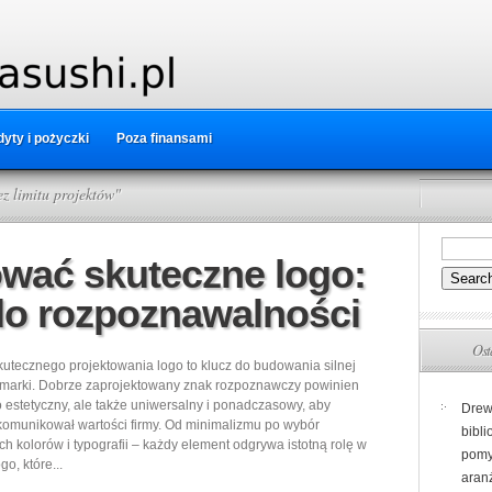
yty i pożyczki
Poza finansami
z limitu projektów"
ować skuteczne logo:
do rozpoznawalności
Ost
utecznego projektowania logo to klucz do budowania silnej
 marki. Dobrze zaprojektowany znak rozpoznawczy powinien
ko estetyczny, ale także uniwersalny i ponadczasowy, aby
Drew
komunikował wartości firmy. Od minimalizmu po wybór
bibli
h kolorów i typografii – każdy element odgrywa istotną rolę w
pomy
go, które...
aranż