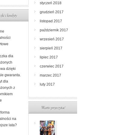
styczeń 2018
grudzień 2017
zki i kredyty
listopad 2017
październik 2017
ne
alności
wrzesień 2017
ytowe
sierpień 2017
czka dla
lipiec 2017
użonych
czerwiec 2017
iwa dzięki
ale gwaranta.
marzec 2017
t dla
luty 2017
użonych z
rnikiem
ne
Warto przeczytać
 forma
alności na
ejsze lata?