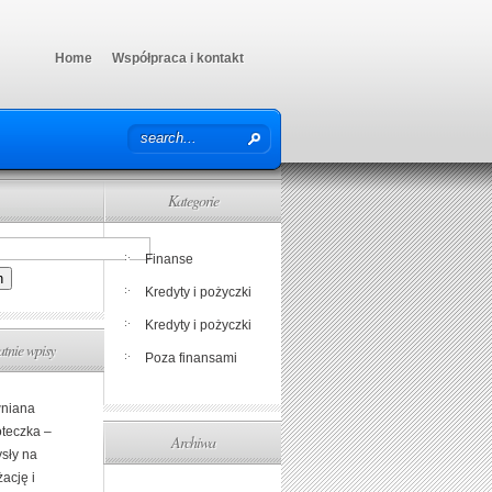
Home
Współpraca i kontakt
Kategorie
Finanse
Kredyty i pożyczki
Kredyty i pożyczki
atnie wpisy
Poza finansami
niana
oteczka –
Archiwa
sły na
ację i