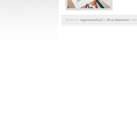
Posted by
nagoyasushi.pl
in
Poza finansami
|
Mo