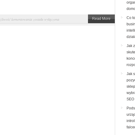
orga
domo
Co to
Jak
Read More
żliwość komentowania
została wyłączona
busi
zaprojektować
intel
skuteczne
dzia
logo:
Jak 
od
skut
koncepcji
konc
do
rozp
rozpoznawalności
Jak 
pozy
sklep
wybr
SEO
Pods
urzą
intro
falce