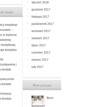
styczeń 2018
grudzień 2017
zki i kredyty
listopad 2017
październik 2017
dcy kredytowi
rszawie –
wrzesień 2017
c w wyborze
sierpień 2017
wiedniej
y kredytowej.
lipiec 2017
aje kredytów
czerwiec 2017
ób
marzec 2017
rzystywania i
luty 2017
y kredytu
zpieczenie
y kredytu
Warto przeczytać
śniejsza
Biuro
a kredytu
tłumaczeń