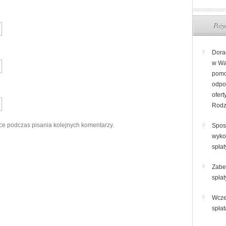
Pożyc
Dora
w Wa
pomo
odpo
ofert
Rodz
ce podczas pisania kolejnych komentarzy.
Spos
wyko
spłat
Zabe
spłat
Wcze
spłat