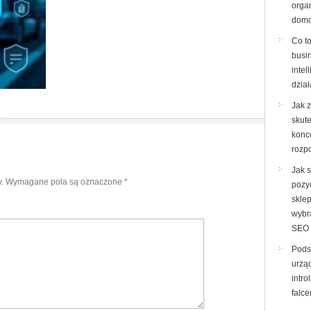
orga
domo
Co to
busi
intel
dzia
Jak 
skut
konc
rozp
Jak 
.
Wymagane pola są oznaczone
*
pozy
sklep
wybr
SEO
Pods
urzą
intro
falce