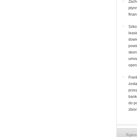
Zach
płyn
fina
Szko
leas
dowie
powi
skon
umow
oper
Frank
zost
prze
bank
do p
zbio
Najnows