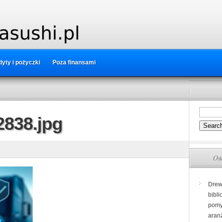
yty i pożyczki
Poza finansami
838.jpg
Ost
Drew
bibli
pomy
aranż