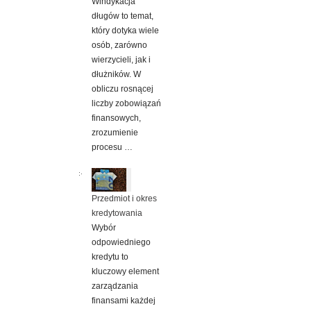
Windykacja
długów to temat,
który dotyka wiele
osób, zarówno
wierzycieli, jak i
dłużników. W
obliczu rosnącej
liczby zobowiązań
finansowych,
zrozumienie
procesu …
Przedmiot i okres
kredytowania
Wybór
odpowiedniego
kredytu to
kluczowy element
zarządzania
finansami każdej