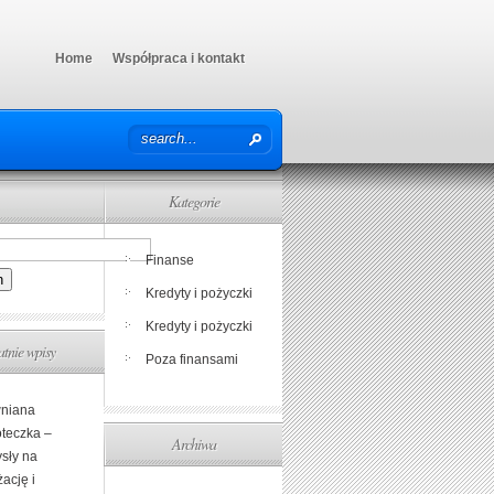
Home
Współpraca i kontakt
Kategorie
Finanse
Kredyty i pożyczki
Kredyty i pożyczki
atnie wpisy
Poza finansami
niana
oteczka –
Archiwa
sły na
ację i