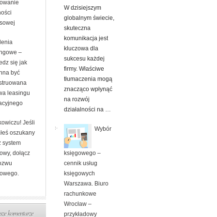
owanie
W dzisiejszym
ności
globalnym świecie,
nsowej
skuteczna
komunikacja jest
lenia
kluczowa dla
ingowe –
sukcesu każdej
dz się jak
firmy. Właściwe
nna być
tłumaczenia mogą
struowana
znacząco wpłynąć
a leasingu
na rozwój
acyjnego
działalności na …
owiczu! Jeśli
Wybór
ałeś oszukany
z system
księgowego –
owy, dołącz
cennik usług
ozwu
księgowych
rowego.
Warszawa. Biuro
rachunkowe
Wrocław –
ze komentarze
przykładowy