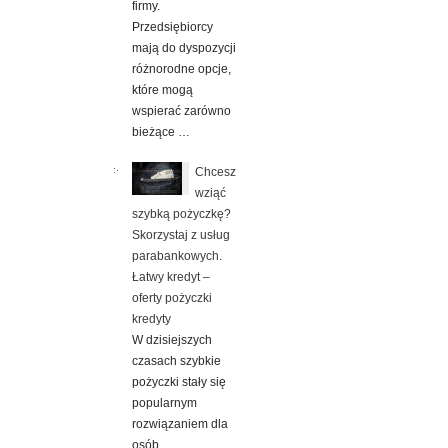
firmy.
Przedsiębiorcy
mają do dyspozycji
różnorodne opcje,
które mogą
wspierać zarówno
bieżące …
Chcesz
wziąć
szybką pożyczkę?
Skorzystaj z usług
parabankowych.
Łatwy kredyt –
oferty pożyczki
kredyty
W dzisiejszych
czasach szybkie
pożyczki stały się
popularnym
rozwiązaniem dla
osób