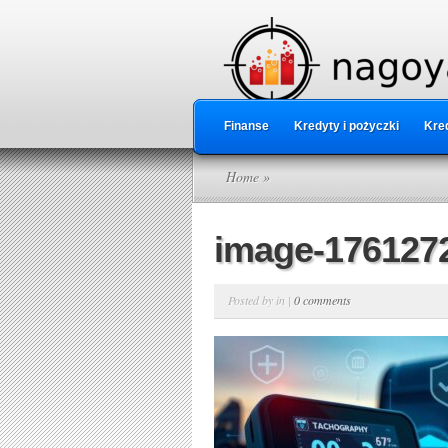
Finanse
Kredyty i pożyczki
Kred
Home
»
image-1761272
Posted by in |
0 comments