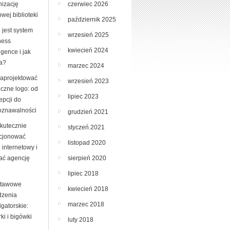
czerwiec 2026
nizację
wej biblioteki
październik 2025
 jest system
wrzesień 2025
ness
kwiecień 2024
ligence i jak
ła?
marzec 2024
zaprojektować
wrzesień 2023
eczne logo: od
lipiec 2023
epcji do
oznawalności
grudzień 2021
skutecznie
styczeń 2021
cjonować
listopad 2020
 internetowy i
sierpień 2020
ać agencję
lipiec 2018
tawowe
kwiecień 2018
dzenia
marzec 2018
ligatorskie:
rki i bigówki
luty 2018